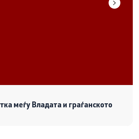
Документи
Извештаи
Список на ОЈИ
Со еден клик до сите услуги
отка меѓу Владата и граѓанското