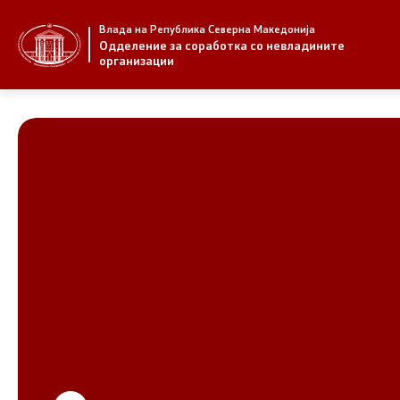
Влада на Република Северна Македонија
За нас
Стратегија
Одделение за соработка со невладините
организации
За нас
Стратегии
Новости
Извештаи
Јавни повици
Спроведув
НВО
Предлози
Регистар
Предлози 