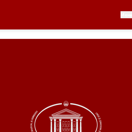
Документи
Мен
 по години
Документи
ање на стратегија
Финансиска поддршка
по години
Прегледи