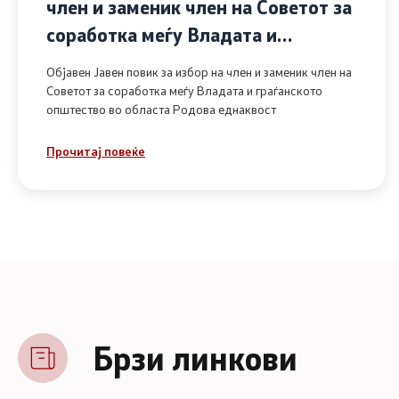
член и заменик член на Советот за
соработка меѓу Владата и
граѓанското општество во областа
Објавен Јавен повик за избор на член и заменик член на
Родова еднаквост
Советот за соработка меѓу Владата и граѓанското
општество во областа Родова еднаквост
Прочитај повеќе
Брзи линкови