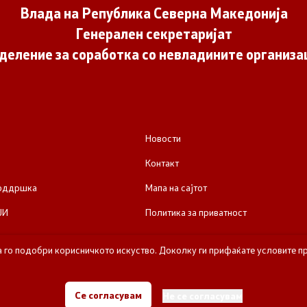
Влада на Република Северна Македонија
Генерален секретаријат
деление за соработка со невладините организа
Новости
Контакт
поддршка
Мапа на сајтот
ЈИ
Политика за приватност
а го подобри корисничкото искуство. Доколку ги прифаќате условите пр
е за соработка со невладините организации - Влада на Република Се
Се согласувам
Не се согласувам
Сите права задржани