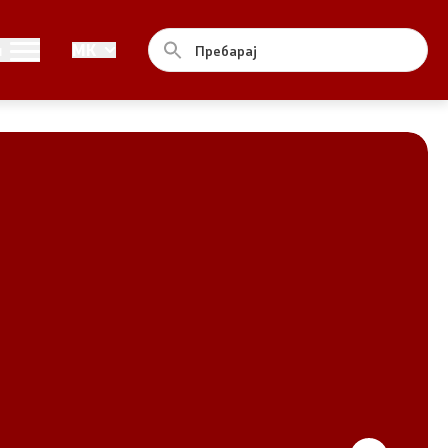
Совет
и
MK
За советот
Документи
Записници и дневни редови од
седниците на Советот
Номинации
Контакт
Комисија за ОЈИ
За комисијата