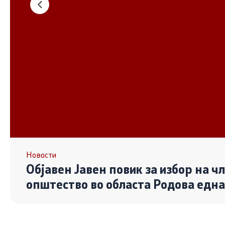
Основање на здружение
Дијалог ме
сектор
Отворени 
граѓански
Контакт
Контакт
Линкови
Новости
Објавен Јавен повик за избор на ч
Изјава за пристапност
општество во областа Родова едн