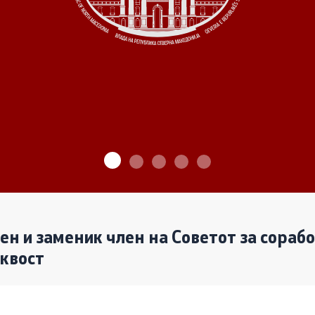
ѓу Владата и граѓанскиот
Програми
Одлуки
денови за иницијативи на
те организации
Реализација
лен и заменик член на Советот за сораб
аквост