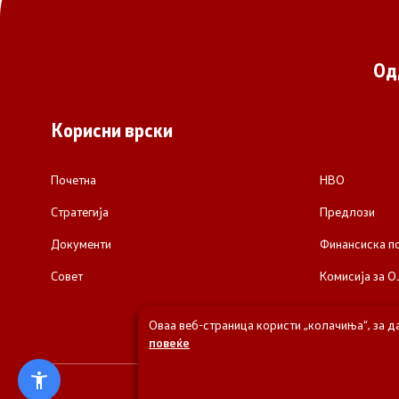
Од
Корисни врски
Почетна
НВО
Стратегија
Предлози
Документи
Финансиска 
Совет
Комисија за О
Оваа веб-страница користи „колачиња“, за д
повеќе
© 2026 Одделени