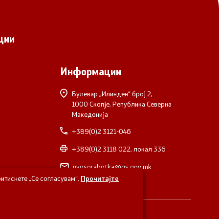
ции
Информации
Булевар „Илинден“ број 2,
1000 Скопје, Република Северна
Македонија
+389(0)2 3121-046
+389(0)2 3118 022, локал 336
nvosorabotka@gs.gov.mk
итиснете „Се согласувам“.
Прочитајте
верна Македонија