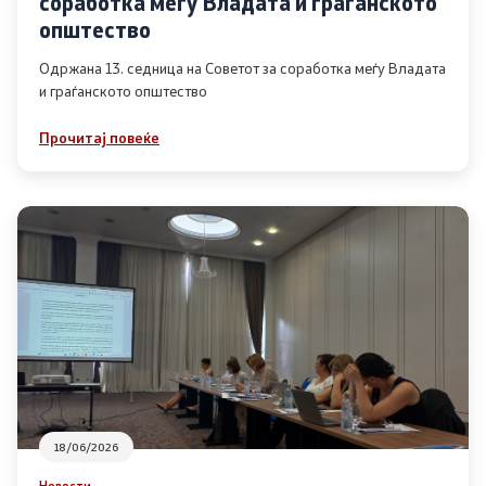
соработка меѓу Владата и граѓанското
Список на ОЈИ
општество
Одржана 13. седница на Советот за соработка меѓу Владата
и граѓанското општество
Контакт
Прочитај повеќе
Контакт
Линкови
Изјава за пристапност
Со еден клик до сите услуги
18/06/2026
Новости