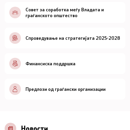
Документи
Совет за соработка меѓу Владата и
граѓанското општество
Документи
Спроведување на стратегијата 2025-2028
Совет
За советот
Финансиска поддршка
Документи
Записници и дневни редови од седниците на
Предлози од граѓански организации
Советот
Номинации
Контакт
Новости