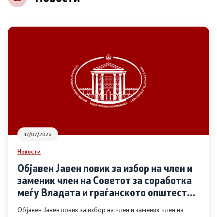
НВО
Регистар
Основање на здружение
Предлози
Предлози по години
17/07/2026
Дијалог меѓу Владата и граѓанскиот сектор
Новости
Објавен Јавен повик за избор на член и
Отворени денови за иницијативи на граѓанските
заменик член на Советот за соработка
организации
меѓу Владата и граѓанското општество
во областа Родова еднаквост
Објавен Јавен повик за избор на член и заменик член на
Финансиска поддршка