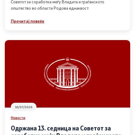
Советот за соработка меѓу Владата и граѓанското
општество во областа Родова еднаквост
Прегледи
Прочитај повеќе
Програми
Одлуки
Реализација
Комисија за ОЈИ
За комисијата
16/07/2026
Документи
Новости
Извештаи
Одржана 13. седница на Советот за