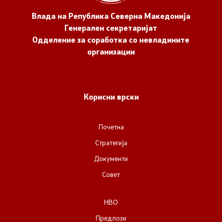
Влада на Република Северна Македонија
Генерален секретаријат
Одделение за соработка со невладините
организации
Корисни врски
Почетна
Стратегија
Документи
Совет
НВО
Предлози