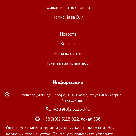
Финансиска поддршка
Комисија за ОЈИ
Новости
Контакт
Мапа на сајтот
Политика за приватност
Информации
Булевар „Илинден“ број 2,
1000 Скопје, Република Северна
Македонија
+389(0)2 3121-046
+389(0)2 3118 022, локал 336
Оваа веб-страница користи „колачиња“, за да го подобри
nvosorabotka@gs.gov.mk
корисничкото искуство. Доколку ги прифаќате условите