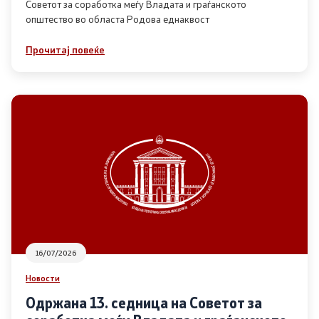
Советот за соработка меѓу Владата и граѓанското
општество во областа Родова еднаквост
Прегледи
Прочитај повеќе
Програми
Одлуки
Реализација
Комисија за ОЈИ
За комисијата
16/07/2026
Документи
Новости
Извештаи
Одржана 13. седница на Советот за