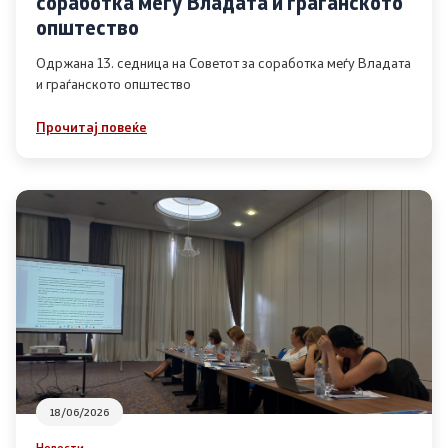
соработка меѓу Владата и граѓанското
Список на ОЈИ
општество
Одржана 13. седница на Советот за соработка меѓу Владата
и граѓанското општество
Контакт
Прочитај повеќе
Контакт
Линкови
Изјава за пристапност
Со еден клик до сите услуги
18/06/2026
Новости