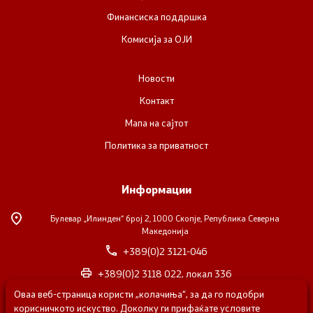
Финансиска поддршка
Комисија за ОЈИ
Новости
Контакт
Мапа на сајтот
Политика за приватност
Информации
Булевар „Илинден“ број 2,
1000 Скопје, Република Северна
Македонија
+389(0)2 3121-046
+389(0)2 3118 022, локал 336
Оваа веб-страница користи „колачиња“, за да го подобри
nvosorabotka@gs.gov.mk
корисничкото искуство. Доколку ги прифаќате условите