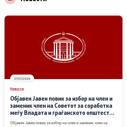
НВО
Регистар
Основање на здружение
Предлози
Предлози по години
17/07/2026
Дијалог меѓу Владата и граѓанскиот сектор
Новости
Објавен Јавен повик за избор на член и
Отворени денови за иницијативи на граѓанските
заменик член на Советот за соработка
организации
меѓу Владата и граѓанското општество
во областа Родова еднаквост
Објавен Јавен повик за избор на член и заменик член на
Финансиска поддршка