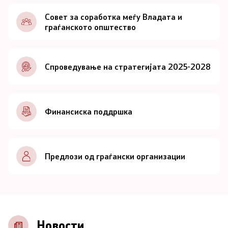
Документи
Совет за соработка меѓу Владата и
граѓанското општество
Документи
Спроведување на стратегијата 2025-2028
Совет
За советот
Финансиска поддршка
Документи
Записници и дневни редови од седниците на
Предлози од граѓански организации
Советот
Номинации
Контакт
Новости