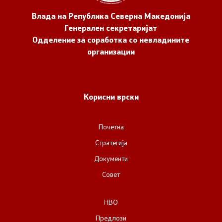
Влада на Република Северна Македонија
Генерален секретаријат
Одделение за соработка со невладините
организации
Корисни врски
Почетна
Стратегија
Документи
Совет
НВО
Предлози