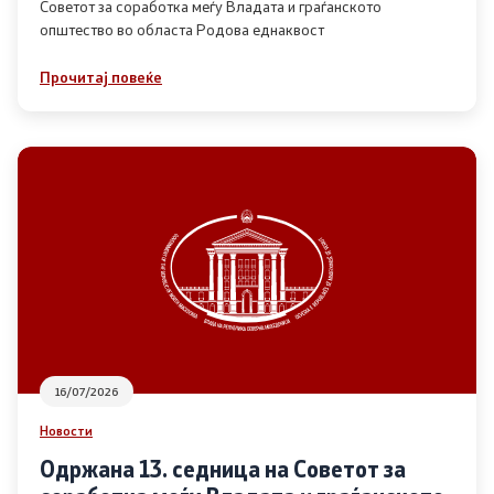
Советот за соработка меѓу Владата и граѓанското
општество во областа Родова еднаквост
Прегледи
Прочитај повеќе
Програми
Одлуки
Реализација
Комисија за ОЈИ
За комисијата
16/07/2026
Документи
Новости
Извештаи
Одржана 13. седница на Советот за