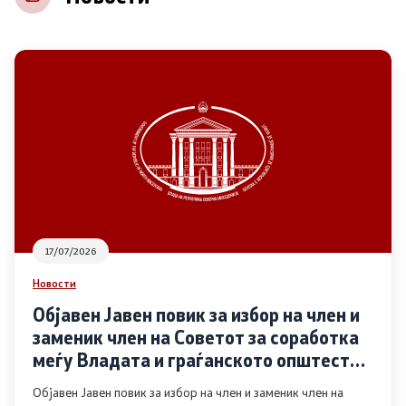
НВО
Регистар
Основање на здружение
Предлози
Предлози по години
17/07/2026
Дијалог меѓу Владата и граѓанскиот сектор
Новости
Објавен Јавен повик за избор на член и
Отворени денови за иницијативи на граѓанските
заменик член на Советот за соработка
организации
меѓу Владата и граѓанското општество
во областа Родова еднаквост
Објавен Јавен повик за избор на член и заменик член на
Финансиска поддршка