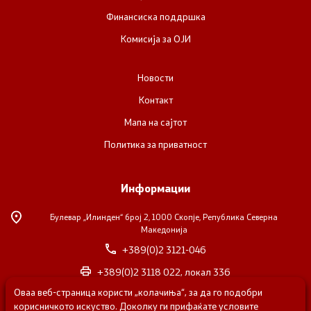
Финансиска поддршка
Комисија за ОЈИ
Новости
Контакт
Мапа на сајтот
Политика за приватност
Информации
Булевар „Илинден“ број 2,
1000 Скопје, Република Северна
Македонија
+389(0)2 3121-046
+389(0)2 3118 022, локал 336
Оваа веб-страница користи „колачиња“, за да го подобри
nvosorabotka@gs.gov.mk
корисничкото искуство. Доколку ги прифаќате условите