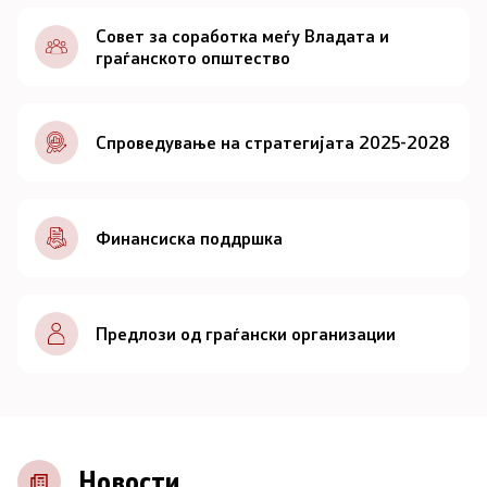
Документи
Совет за соработка меѓу Владата и
граѓанското општество
Документи
Спроведување на стратегијата 2025-2028
Совет
За советот
Финансиска поддршка
Документи
Записници и дневни редови од седниците на
Предлози од граѓански организации
Советот
Номинации
Контакт
Новости