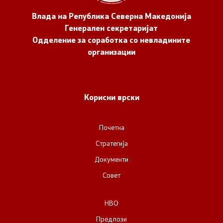
Влада на Република Северна Македонија
Генерален секретаријат
Одделение за соработка со невладините
организации
Корисни врски
Почетна
Стратегија
Документи
Совет
НВО
Предлози