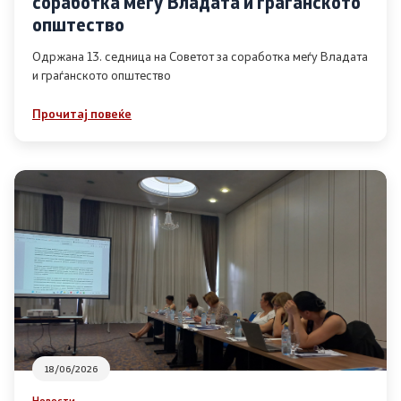
соработка меѓу Владата и граѓанското
Список на ОЈИ
општество
Одржана 13. седница на Советот за соработка меѓу Владата
и граѓанското општество
Контакт
Прочитај повеќе
Контакт
Линкови
Изјава за пристапност
Со еден клик до сите услуги
18/06/2026
Новости