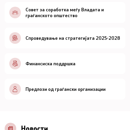
Документи
Совет за соработка меѓу Владата и
граѓанското општество
Документи
Спроведување на стратегијата 2025-2028
Совет
За советот
Финансиска поддршка
Документи
Записници и дневни редови од седниците на
Предлози од граѓански организации
Советот
Номинации
Контакт
Новости