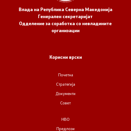
Влада на Република Северна Македонија
Генерален секретаријат
Одделение за соработка со невладините
организации
Корисни врски
Почетна
Стратегија
Документи
Совет
НВО
Предлози