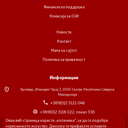
Финансиска поддршка
Комисија за ОЈИ
Новости
Контакт
Мапа на сајтот
Политика за приватност
Информации
Булевар „Илинден“ број 2,
1000 Скопје, Република Северна
Македонија
+389(0)2 3121-046
+389(0)2 3118 022, локал 336
Оваа веб-страница користи „колачиња“, за да го подобри
nvosorabotka@gs.gov.mk
корисничкото искуство. Доколку ги прифаќате условите