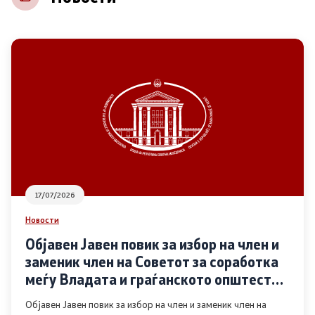
НВО
Регистар
Основање на здружение
Предлози
Предлози по години
17/07/2026
Дијалог меѓу Владата и граѓанскиот сектор
Новости
Објавен Јавен повик за избор на член и
Отворени денови за иницијативи на граѓанските
заменик член на Советот за соработка
организации
меѓу Владата и граѓанското општество
во областа Родова еднаквост
Објавен Јавен повик за избор на член и заменик член на
Финансиска поддршка