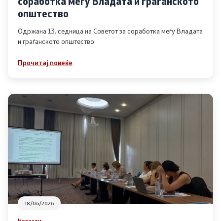
соработка меѓу Владата и граѓанското
Список на ОЈИ
општество
Одржана 13. седница на Советот за соработка меѓу Владата
и граѓанското општество
Контакт
Прочитај повеќе
Контакт
Линкови
Изјава за пристапност
Со еден клик до сите услуги
18/06/2026
Новости