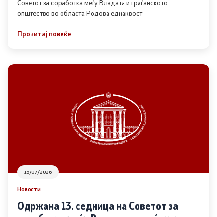
Советот за соработка меѓу Владата и граѓанското
општество во областа Родова еднаквост
Прегледи
Прочитај повеќе
Програми
Одлуки
Реализација
Комисија за ОЈИ
За комисијата
16/07/2026
Документи
Новости
Извештаи
Одржана 13. седница на Советот за