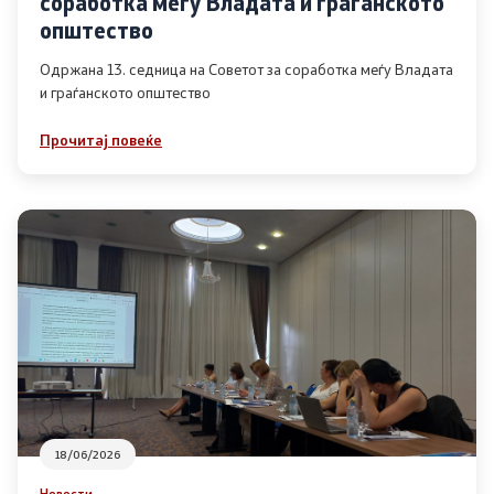
соработка меѓу Владата и граѓанското
Список на ОЈИ
општество
Одржана 13. седница на Советот за соработка меѓу Владата
и граѓанското општество
Контакт
Прочитај повеќе
Контакт
Линкови
Изјава за пристапност
Со еден клик до сите услуги
18/06/2026
Новости