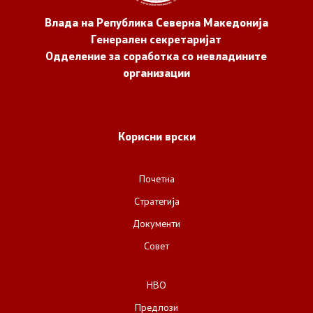
Влада на Република Северна Македонија
Генерален секретаријат
Одделение за соработка со невладините
организации
Корисни врски
Почетна
Стратегија
Документи
Совет
НВО
Предлози