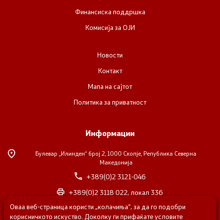
Финансиска поддршка
Комисија за ОЈИ
Новости
Контакт
Мапа на сајтот
Политика за приватност
Информации
Булевар „Илинден“ број 2,
1000 Скопје, Република Северна
Македонија
+389(0)2 3121-046
+389(0)2 3118 022, локал 336
Оваа веб-страница користи „колачиња“, за да го подобри
nvosorabotka@gs.gov.mk
корисничкото искуство. Доколку ги прифаќате условите