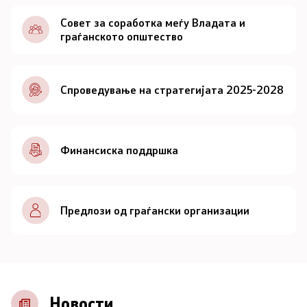
Документи
Совет за соработка меѓу Владата и
граѓанското општество
Документи
Спроведување на стратегијата 2025-2028
Совет
За советот
Финансиска поддршка
Документи
Записници и дневни редови од седниците на
Предлози од граѓански организации
Советот
Номинации
Контакт
Новости