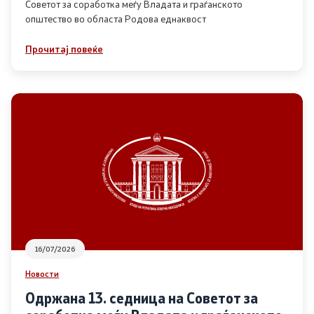
Советот за соработка меѓу Владата и граѓанското
општество во областа Родова еднаквост
Прегледи
Прочитај повеќе
Програми
Одлуки
Реализација
Комисија за ОЈИ
За комисијата
16/07/2026
Документи
Новости
Извештаи
Одржана 13. седница на Советот за