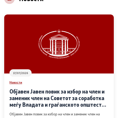
НВО
Регистар
Основање на здружение
Предлози
Предлози по години
17/07/2026
Дијалог меѓу Владата и граѓанскиот сектор
Новости
Објавен Јавен повик за избор на член и
Отворени денови за иницијативи на граѓанските
заменик член на Советот за соработка
организации
меѓу Владата и граѓанското општество
во областа Родова еднаквост
Објавен Јавен повик за избор на член и заменик член на
Финансиска поддршка