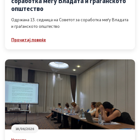
соработка меѓу Владата и граѓанското
Список на ОЈИ
општество
Одржана 13. седница на Советот за соработка меѓу Владата
и граѓанското општество
Контакт
Прочитај повеќе
Контакт
Линкови
Изјава за пристапност
Со еден клик до сите услуги
18/06/2026
Новости