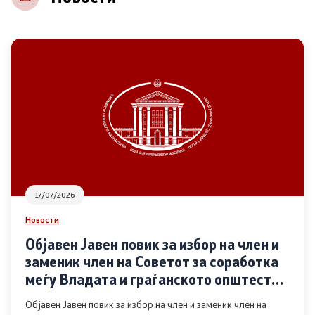
НВО
Регистар
Основање на здружение
Предлози
Предлози по години
17/07/2026
Дијалог меѓу Владата и граѓанскиот сектор
Новости
Објавен Јавен повик за избор на член и
Отворени денови за иницијативи на граѓанските
заменик член на Советот за соработка
организации
меѓу Владата и граѓанското општество
во областа Родова еднаквост
Објавен Јавен повик за избор на член и заменик член на
Финансиска поддршка