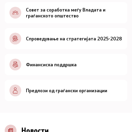
Документи
Совет за соработка меѓу Владата и
граѓанското општество
Документи
Спроведување на стратегијата 2025-2028
Совет
За советот
Финансиска поддршка
Документи
Записници и дневни редови од седниците на
Предлози од граѓански организации
Советот
Номинации
Контакт
Новости