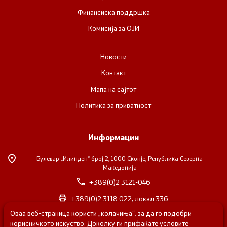
Финансиска поддршка
Комисија за ОЈИ
Новости
Контакт
Мапа на сајтот
Политика за приватност
Информации
Булевар „Илинден“ број 2,
1000 Скопје, Република Северна
Македонија
+389(0)2 3121-046
+389(0)2 3118 022, локал 336
Оваа веб-страница користи „колачиња“, за да го подобри
nvosorabotka@gs.gov.mk
корисничкото искуство. Доколку ги прифаќате условите