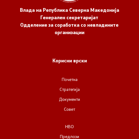
Влада на Република Северна Македонија
Генерален секретаријат
Одделение за соработка со невладините
организации
Корисни врски
Почетна
Стратегија
Документи
Совет
НВО
Предлози