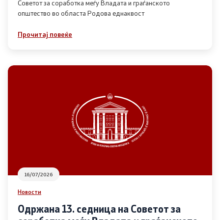
Советот за соработка меѓу Владата и граѓанското
општество во областа Родова еднаквост
Прегледи
Прочитај повеќе
Програми
Одлуки
Реализација
Комисија за ОЈИ
За комисијата
16/07/2026
Документи
Новости
Извештаи
Одржана 13. седница на Советот за