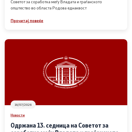
Советот за соработка меѓу Владата и граѓанското
општество во областа Родова еднаквост
Прегледи
Прочитај повеќе
Програми
Одлуки
Реализација
Комисија за ОЈИ
За комисијата
16/07/2026
Документи
Новости
Извештаи
Одржана 13. седница на Советот за