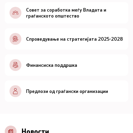
Документи
Совет за соработка меѓу Владата и
граѓанското општество
Документи
Спроведување на стратегијата 2025-2028
Совет
За советот
Финансиска поддршка
Документи
Записници и дневни редови од седниците на
Предлози од граѓански организации
Советот
Номинации
Контакт
Новости