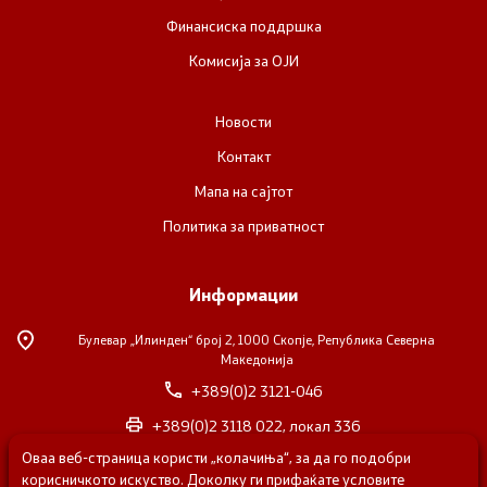
Финансиска поддршка
Комисија за ОЈИ
Новости
Контакт
Мапа на сајтот
Политика за приватност
Информации
Булевар „Илинден“ број 2,
1000 Скопје, Република Северна
Македонија
+389(0)2 3121-046
+389(0)2 3118 022, локал 336
Оваа веб-страница користи „колачиња“, за да го подобри
nvosorabotka@gs.gov.mk
корисничкото искуство. Доколку ги прифаќате условите