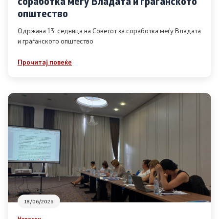
соработка меѓу Владата и граѓанското
Список на ОЈИ
општество
Одржана 13. седница на Советот за соработка меѓу Владата
и граѓанското општество
Контакт
Прочитај повеќе
Контакт
Линкови
Изјава за пристапност
Со еден клик до сите услуги
18/06/2026
Новости