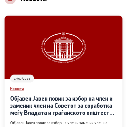
НВО
Регистар
Основање на здружение
Предлози
Предлози по години
17/07/2026
Дијалог меѓу Владата и граѓанскиот сектор
Новости
Објавен Јавен повик за избор на член и
Отворени денови за иницијативи на граѓанските
заменик член на Советот за соработка
организации
меѓу Владата и граѓанското општество
во областа Родова еднаквост
Објавен Јавен повик за избор на член и заменик член на
Финансиска поддршка