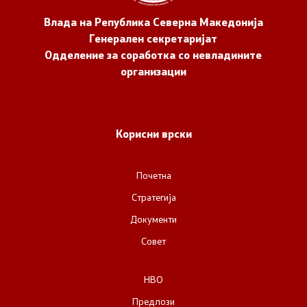
Влада на Република Северна Македонија
Генерален секретаријат
Одделение за соработка со невладините
организации
Корисни врски
Почетна
Стратегија
Документи
Совет
НВО
Предлози