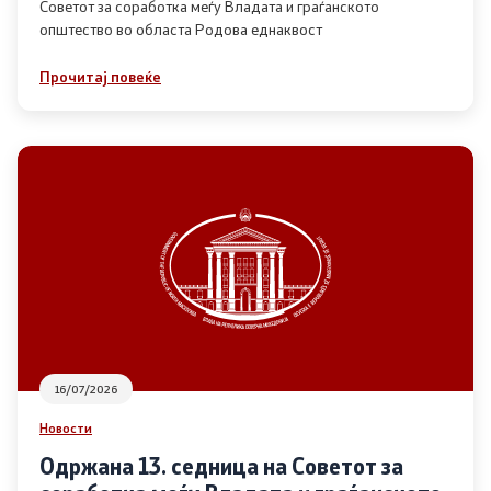
Советот за соработка меѓу Владата и граѓанското
општество во областа Родова еднаквост
Прегледи
Прочитај повеќе
Програми
Одлуки
Реализација
Комисија за ОЈИ
За комисијата
16/07/2026
Документи
Новости
Извештаи
Одржана 13. седница на Советот за