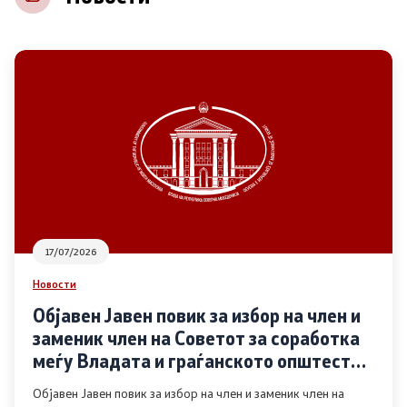
НВО
Регистар
Основање на здружение
Предлози
Предлози по години
17/07/2026
Дијалог меѓу Владата и граѓанскиот сектор
Новости
Објавен Јавен повик за избор на член и
Отворени денови за иницијативи на граѓанските
заменик член на Советот за соработка
организации
меѓу Владата и граѓанското општество
во областа Родова еднаквост
Објавен Јавен повик за избор на член и заменик член на
Финансиска поддршка