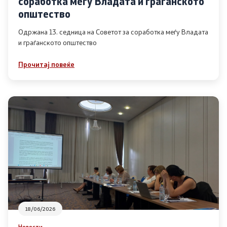
соработка меѓу Владата и граѓанското
Список на ОЈИ
општество
Одржана 13. седница на Советот за соработка меѓу Владата
и граѓанското општество
Контакт
Прочитај повеќе
Контакт
Линкови
Изјава за пристапност
Со еден клик до сите услуги
18/06/2026
Новости