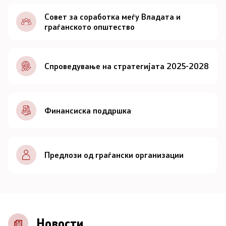
Документи
Совет за соработка меѓу Владата и
граѓанското општество
Документи
Спроведување на стратегијата 2025-2028
Совет
За советот
Финансиска поддршка
Документи
Записници и дневни редови од седниците на
Предлози од граѓански организации
Советот
Номинации
Контакт
Новости