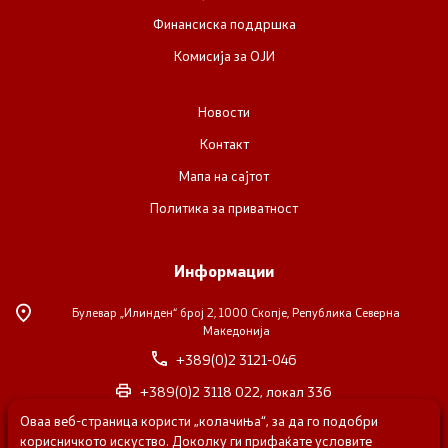
Финансиска поддршка
Комисија за ОЈИ
Новости
Контакт
Мапа на сајтот
Политика за приватност
Информации
Булевар „Илинден“ број 2,
1000 Скопје, Република Северна
Македонија
+389(0)2 3121-046
+389(0)2 3118 022, локал 336
Оваа веб-страница користи „колачиња“, за да го подобри
nvosorabotka@gs.gov.mk
корисничкото искуство. Доколку ги прифаќате условите