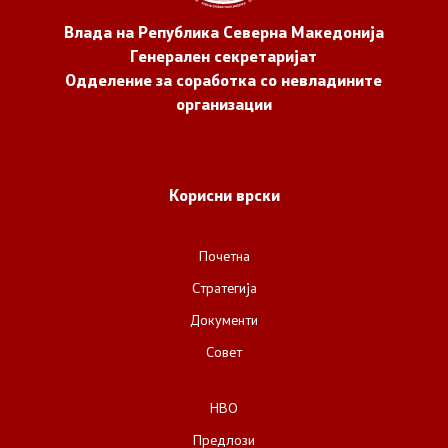
Влада на Република Северна Македонија
Генерален секретаријат
Одделение за соработка со невладините
организации
Корисни врски
Почетна
Стратегија
Документи
Совет
НВО
Предлози