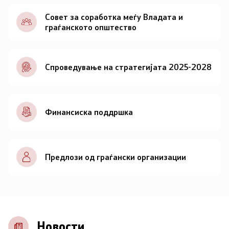
Документи
Совет за соработка меѓу Владата и
граѓанското општество
Документи
Спроведување на стратегијата 2025-2028
Совет
За советот
Финансиска поддршка
Документи
Записници и дневни редови од седниците на
Предлози од граѓански организации
Советот
Номинации
Контакт
Новости