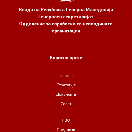
Влада на Република Северна Македонија
Генерален секретаријат
Одделение за соработка со невладините
организации
Корисни врски
Почетна
Стратегија
Документи
Совет
НВО
Предлози