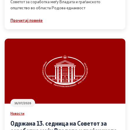
Советот за соработка меѓу Владата и граѓанското
општество во областа Родова еднаквост
Прегледи
Прочитај повеќе
Програми
Одлуки
Реализација
Комисија за ОЈИ
За комисијата
16/07/2026
Документи
Новости
Извештаи
Одржана 13. седница на Советот за