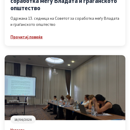
соработка меѓу Владата и граѓанското
Список на ОЈИ
општество
Одржана 13. седница на Советот за соработка меѓу Владата
и граѓанското општество
Контакт
Прочитај повеќе
Контакт
Линкови
Изјава за пристапност
Со еден клик до сите услуги
18/06/2026
Новости