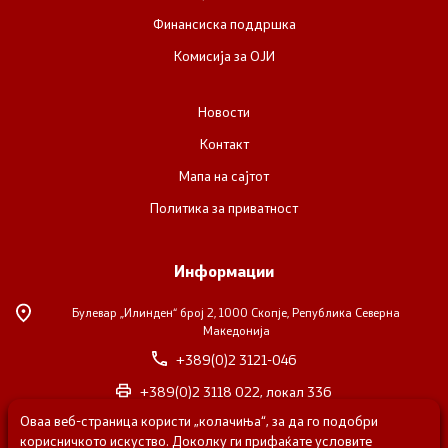
Финансиска поддршка
Комисија за ОЈИ
Новости
Контакт
Мапа на сајтот
Политика за приватност
Информации
Булевар „Илинден“ број 2,
1000 Скопје, Република Северна
Македонија
+389(0)2 3121-046
+389(0)2 3118 022, локал 336
Оваа веб-страница користи „колачиња“, за да го подобри
nvosorabotka@gs.gov.mk
корисничкото искуство. Доколку ги прифаќате условите