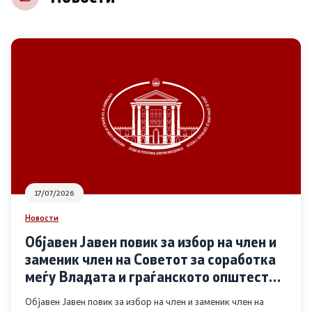
НВО
Регистар
Основање на здружение
Предлози
Предлози по години
17/07/2026
Дијалог меѓу Владата и граѓанскиот сектор
Новости
Објавен Јавен повик за избор на член и
Отворени денови за иницијативи на граѓанските
заменик член на Советот за соработка
организации
меѓу Владата и граѓанското општество
во областа Родова еднаквост
Објавен Јавен повик за избор на член и заменик член на
Финансиска поддршка