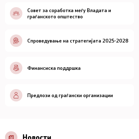
Документи
Совет за соработка меѓу Владата и
граѓанското општество
Документи
Спроведување на стратегијата 2025-2028
Совет
За советот
Финансиска поддршка
Документи
Записници и дневни редови од седниците на
Предлози од граѓански организации
Советот
Номинации
Контакт
Новости