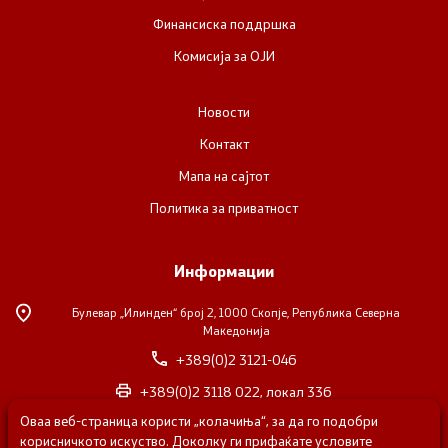
Финансиска поддршка
Комисија за ОЈИ
Новости
Контакт
Мапа на сајтот
Политика за приватност
Информации
Булевар „Илинден“ број 2,
1000 Скопје, Република Северна
Македонија
+389(0)2 3121-046
+389(0)2 3118 022, локал 336
Оваа веб-страница користи „колачиња“, за да го подобри
nvosorabotka@gs.gov.mk
корисничкото искуство. Доколку ги прифаќате условите