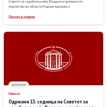
Советот за соработка меѓу Владата и граѓанското
општество во областа Родова еднаквост
Прегледи
Прочитај повеќе
Програми
Одлуки
Реализација
Комисија за ОЈИ
За комисијата
16/07/2026
Документи
Новости
Извештаи
Одржана 13. седница на Советот за