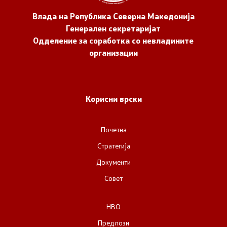
Влада на Република Северна Македонија
Генерален секретаријат
Одделение за соработка со невладините
организации
Корисни врски
Почетна
Стратегија
Документи
Совет
НВО
Предлози