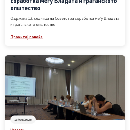
соработка меѓу Владата и граѓанското
Список на ОЈИ
општество
Одржана 13. седница на Советот за соработка меѓу Владата
и граѓанското општество
Контакт
Прочитај повеќе
Контакт
Линкови
Изјава за пристапност
Со еден клик до сите услуги
18/06/2026
Новости