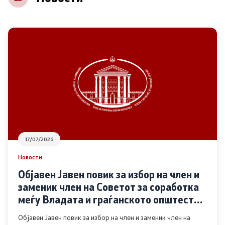
НВО
Регистар
Основање на здружение
Предлози
Предлози по години
17/07/2026
Дијалог меѓу Владата и граѓанскиот сектор
Новости
Објавен Јавен повик за избор на член и
Отворени денови за иницијативи на граѓанските
заменик член на Советот за соработка
организации
меѓу Владата и граѓанското општество
во областа Родова еднаквост
Објавен Јавен повик за избор на член и заменик член на
Финансиска поддршка