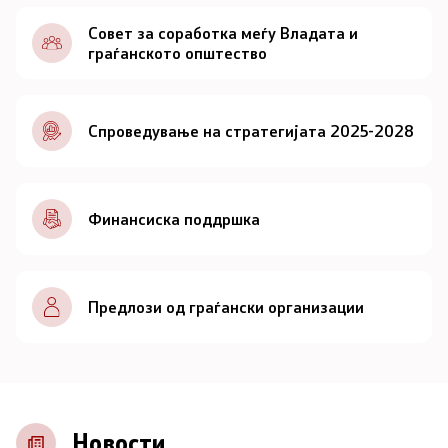
Документи
Совет за соработка меѓу Владата и
граѓанското општество
Документи
Спроведување на стратегијата 2025-2028
Совет
За советот
Финансиска поддршка
Документи
Записници и дневни редови од седниците на
Предлози од граѓански организации
Советот
Номинации
Контакт
Новости