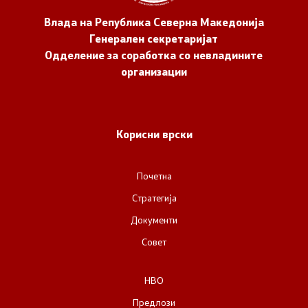
Влада на Република Северна Македонија
Генерален секретаријат
Одделение за соработка со невладините
организации
Корисни врски
Почетна
Стратегија
Документи
Совет
НВО
Предлози