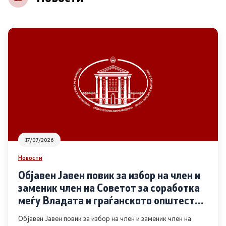
НВО
Регистар
Основање на здружение
Предлози
Предлози по години
17/07/2026
Дијалог меѓу Владата и граѓанскиот сектор
Новости
Објавен Јавен повик за избор на член и
Отворени денови за иницијативи на граѓанските
заменик член на Советот за соработка
организации
меѓу Владата и граѓанското општество
во областа Родова еднаквост
Објавен Јавен повик за избор на член и заменик член на
Финансиска поддршка