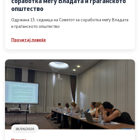
соработка меѓу Владата и граѓанското
Список на ОЈИ
општество
Одржана 13. седница на Советот за соработка меѓу Владата
и граѓанското општество
Контакт
Прочитај повеќе
Контакт
Линкови
Изјава за пристапност
Со еден клик до сите услуги
18/06/2026
Новости