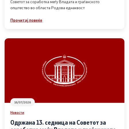
Советот за соработка меѓу Владата и граѓанското
општество во областа Родова еднаквост
Прегледи
Прочитај повеќе
Програми
Одлуки
Реализација
Комисија за ОЈИ
За комисијата
16/07/2026
Документи
Новости
Извештаи
Одржана 13. седница на Советот за