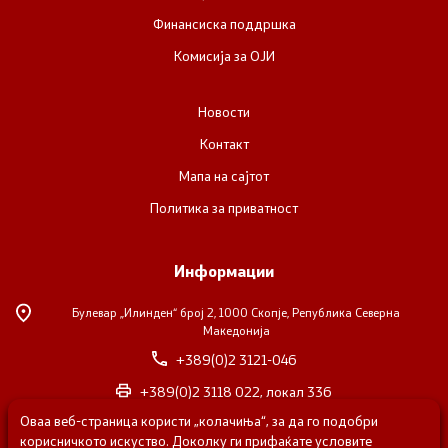
Финансиска поддршка
Комисија за ОЈИ
Новости
Контакт
Мапа на сајтот
Политика за приватност
Информации
Булевар „Илинден“ број 2,
1000 Скопје, Република Северна
Македонија
+389(0)2 3121-046
+389(0)2 3118 022, локал 336
Оваа веб-страница користи „колачиња“, за да го подобри
nvosorabotka@gs.gov.mk
корисничкото искуство. Доколку ги прифаќате условите