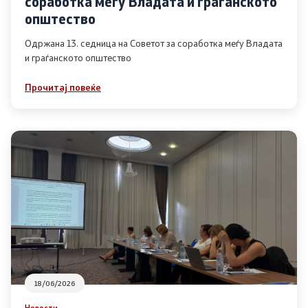
соработка меѓу Владата и граѓанското
Список на ОЈИ
општество
Одржана 13. седница на Советот за соработка меѓу Владата
и граѓанското општество
Контакт
Прочитај повеќе
Контакт
Линкови
Изјава за пристапност
Со еден клик до сите услуги
18/06/2026
Новости