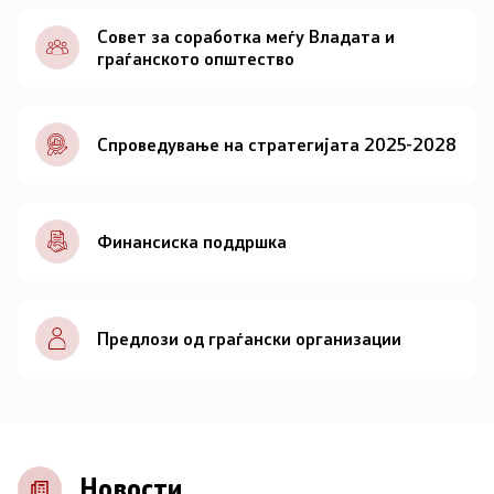
Документи
Совет за соработка меѓу Владата и
граѓанското општество
Документи
Спроведување на стратегијата 2025-2028
Совет
За советот
Финансиска поддршка
Документи
Записници и дневни редови од седниците на
Предлози од граѓански организации
Советот
Номинации
Контакт
Новости