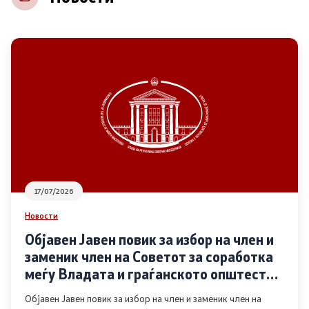
НВО
Регистар
Основање на здружение
Предлози
Предлози по години
17/07/2026
Дијалог меѓу Владата и граѓанскиот сектор
Новости
Објавен Јавен повик за избор на член и
Отворени денови за иницијативи на граѓанските
заменик член на Советот за соработка
организации
меѓу Владата и граѓанското општество
во областа Родова еднаквост
Објавен Јавен повик за избор на член и заменик член на
Финансиска поддршка