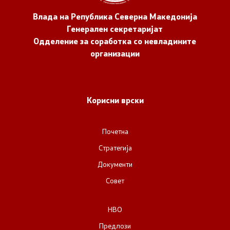
Влада на Република Северна Македонија
Генерален секретаријат
Одделение за соработка со невладините
организации
Корисни врски
Почетна
Стратегија
Документи
Совет
НВО
Предлози