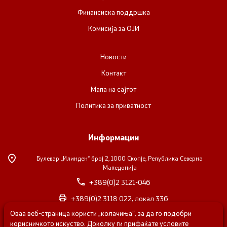
Финансиска поддршка
Комисија за ОЈИ
Новости
Контакт
Мапа на сајтот
Политика за приватност
Информации
Булевар „Илинден“ број 2,
1000 Скопје, Република Северна
Македонија
+389(0)2 3121-046
+389(0)2 3118 022, локал 336
Оваа веб-страница користи „колачиња“, за да го подобри
nvosorabotka@gs.gov.mk
корисничкото искуство. Доколку ги прифаќате условите