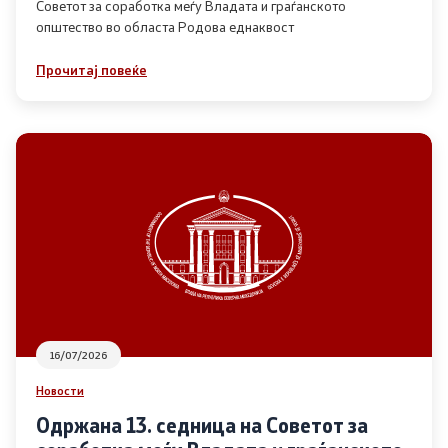
Советот за соработка меѓу Владата и граѓанското
општество во областа Родова еднаквост
Прегледи
Прочитај повеќе
Програми
Одлуки
Реализација
Комисија за ОЈИ
За комисијата
16/07/2026
Документи
Новости
Извештаи
Одржана 13. седница на Советот за