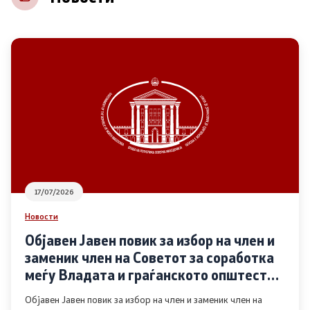
НВО
Регистар
Основање на здружение
Предлози
Предлози по години
17/07/2026
Дијалог меѓу Владата и граѓанскиот сектор
Новости
Објавен Јавен повик за избор на член и
Отворени денови за иницијативи на граѓанските
заменик член на Советот за соработка
организации
меѓу Владата и граѓанското општество
во областа Родова еднаквост
Објавен Јавен повик за избор на член и заменик член на
Финансиска поддршка