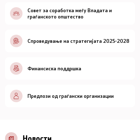
Документи
Совет за соработка меѓу Владата и
граѓанското општество
Документи
Спроведување на стратегијата 2025-2028
Совет
За советот
Финансиска поддршка
Документи
Записници и дневни редови од седниците на
Предлози од граѓански организации
Советот
Номинации
Контакт
Новости