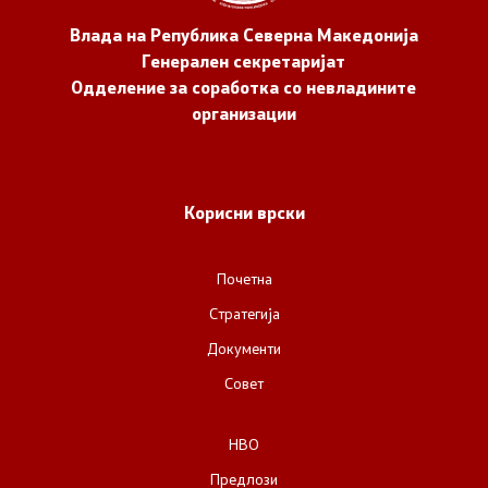
Влада на Република Северна Македонија
Генерален секретаријат
Одделение за соработка со невладините
организации
Корисни врски
Почетна
Стратегија
Документи
Совет
НВО
Предлози