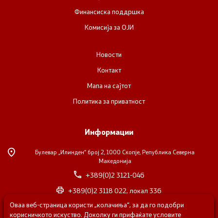
Финансиска поддршка
Комисија за ОЈИ
Новости
Контакт
Мапа на сајтот
Политика за приватност
Информации
Булевар „Илинден“ број 2,
1000 Скопје, Република Северна
Македонија
+389(0)2 3121-046
+389(0)2 3118 022, локал 336
Оваа веб-страница користи „колачиња“, за да го подобри
nvosorabotka@gs.gov.mk
корисничкото искуство. Доколку ги прифаќате условите