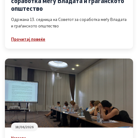
соработка меѓу Владата и граѓанското
Список на ОЈИ
општество
Одржана 13. седница на Советот за соработка меѓу Владата
и граѓанското општество
Контакт
Прочитај повеќе
Контакт
Линкови
Изјава за пристапност
Со еден клик до сите услуги
18/06/2026
Новости