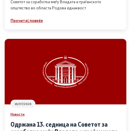
Советот за соработка меѓу Владата и граѓанското
општество во областа Родова еднаквост
Прегледи
Прочитај повеќе
Програми
Одлуки
Реализација
Комисија за ОЈИ
За комисијата
16/07/2026
Документи
Новости
Извештаи
Одржана 13. седница на Советот за