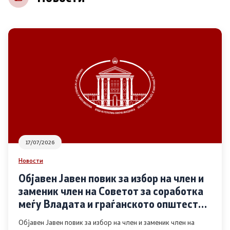
НВО
Регистар
Основање на здружение
Предлози
Предлози по години
17/07/2026
Дијалог меѓу Владата и граѓанскиот сектор
Новости
Објавен Јавен повик за избор на член и
Отворени денови за иницијативи на граѓанските
заменик член на Советот за соработка
организации
меѓу Владата и граѓанското општество
во областа Родова еднаквост
Објавен Јавен повик за избор на член и заменик член на
Финансиска поддршка