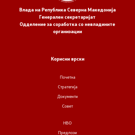
Влада на Република Северна Македонија
Генерален секретаријат
Одделение за соработка со невладините
организации
Корисни врски
Почетна
Стратегија
Документи
Совет
НВО
Предлози