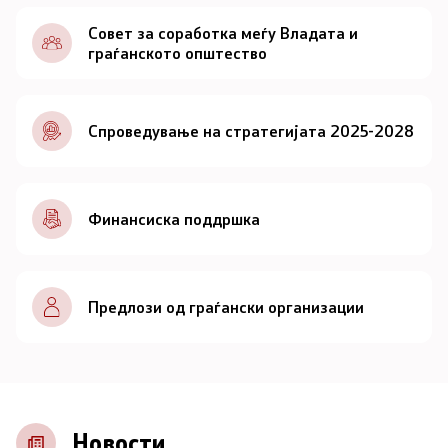
Документи
Совет за соработка меѓу Владата и
граѓанското општество
Документи
Спроведување на стратегијата 2025-2028
Совет
За советот
Финансиска поддршка
Документи
Записници и дневни редови од седниците на
Предлози од граѓански организации
Советот
Номинации
Контакт
Новости