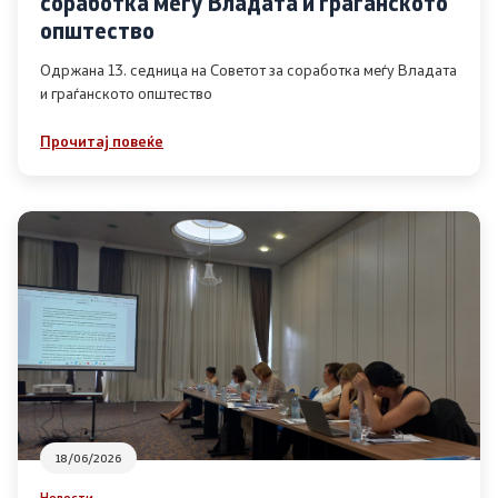
соработка меѓу Владата и граѓанското
Список на ОЈИ
општество
Одржана 13. седница на Советот за соработка меѓу Владата
и граѓанското општество
Контакт
Прочитај повеќе
Контакт
Линкови
Изјава за пристапност
Со еден клик до сите услуги
18/06/2026
Новости