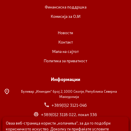
Финансиска поддршка
Комисија за ОЈИ
Новости
Контакт
Мапа на сајтот
Политика за приватност
Информации
Булевар „Илинден“ број 2,
1000 Скопје, Република Северна
Македонија
+389(0)2 3121-046
+389(0)2 3118 022, локал 336
Оваа веб-страница користи „колачиња“, за да го подобри
nvosorabotka@gs.gov.mk
корисничкото искуство. Доколку ги прифаќате условите