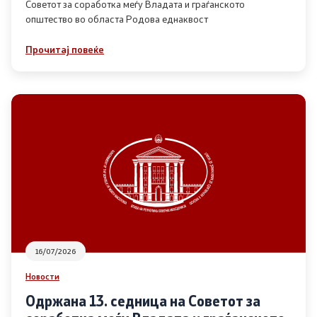
Советот за соработка меѓу Владата и граѓанското
општество во областа Родова еднаквост
Прегледи
Прочитај повеќе
Програми
Одлуки
Реализација
Комисија за ОЈИ
За комисијата
16/07/2026
Документи
Новости
Извештаи
Одржана 13. седница на Советот за