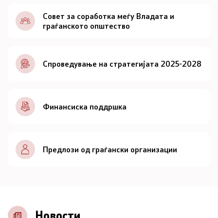
Документи
Совет за соработка меѓу Владата и
граѓанското општество
Документи
Спроведување на стратегијата 2025-2028
Совет
За советот
Финансиска поддршка
Документи
Записници и дневни редови од седниците на
Предлози од граѓански организации
Советот
Номинации
Контакт
Новости