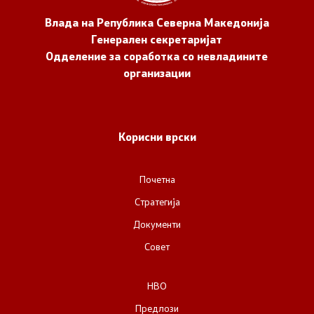
Влада на Република Северна Македонија
Генерален секретаријат
Одделение за соработка со невладините
организации
Корисни врски
Почетна
Стратегија
Документи
Совет
НВО
Предлози