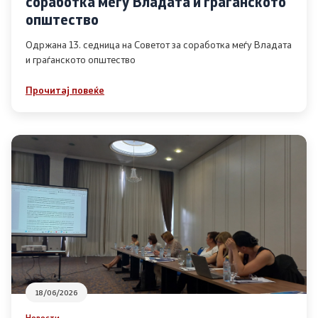
соработка меѓу Владата и граѓанското
Список на ОЈИ
општество
Одржана 13. седница на Советот за соработка меѓу Владата
и граѓанското општество
Контакт
Прочитај повеќе
Контакт
Линкови
Изјава за пристапност
Со еден клик до сите услуги
18/06/2026
Новости