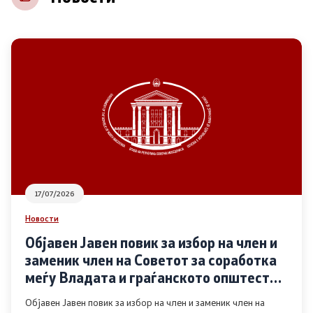
НВО
Регистар
Основање на здружение
Предлози
Предлози по години
17/07/2026
Дијалог меѓу Владата и граѓанскиот сектор
Новости
Објавен Јавен повик за избор на член и
Отворени денови за иницијативи на граѓанските
заменик член на Советот за соработка
организации
меѓу Владата и граѓанското општество
во областа Родова еднаквост
Објавен Јавен повик за избор на член и заменик член на
Финансиска поддршка