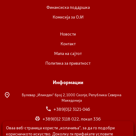
Финансиска поддршка
Комисија за ОЈИ
Новости
Контакт
Мапа на сајтот
Политика за приватност
Информации
Булевар „Илинден“ број 2,
1000 Скопје, Република Северна
Македонија
+389(0)2 3121-046
+389(0)2 3118 022, локал 336
Оваа веб-страница користи „колачиња“, за да го подобри
nvosorabotka@gs.gov.mk
корисничкото искуство. Доколку ги прифаќате условите