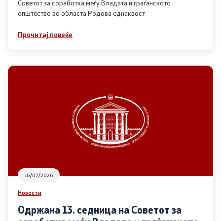
Советот за соработка меѓу Владата и граѓанското
општество во областа Родова еднаквост
Прегледи
Прочитај повеќе
Програми
Одлуки
Реализација
Комисија за ОЈИ
За комисијата
16/07/2026
Документи
Новости
Извештаи
Одржана 13. седница на Советот за