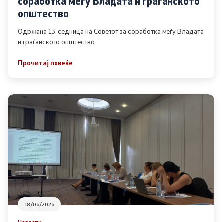
соработка меѓу Владата и граѓанското
Список на ОЈИ
општество
Одржана 13. седница на Советот за соработка меѓу Владата
и граѓанското општество
Контакт
Прочитај повеќе
Контакт
Линкови
Изјава за пристапност
Со еден клик до сите услуги
18/06/2026
Новости