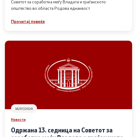
Советот за соработка меѓу Владата и граѓанското
општество во областа Родова еднаквост
Прегледи
Прочитај повеќе
Програми
Одлуки
Реализација
Комисија за ОЈИ
За комисијата
16/07/2026
Документи
Новости
Извештаи
Одржана 13. седница на Советот за