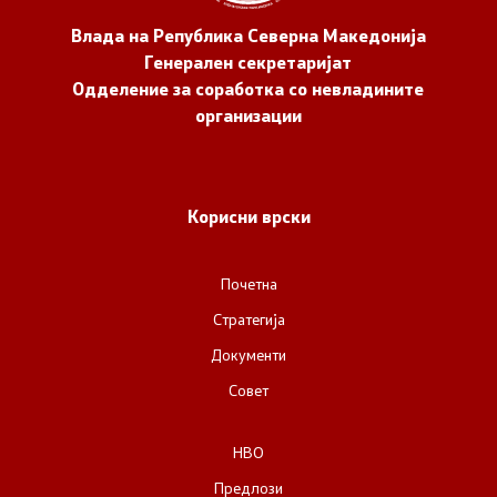
Влада на Република Северна Македонија
Генерален секретаријат
Одделение за соработка со невладините
организации
Корисни врски
Почетна
Стратегија
Документи
Совет
НВО
Предлози