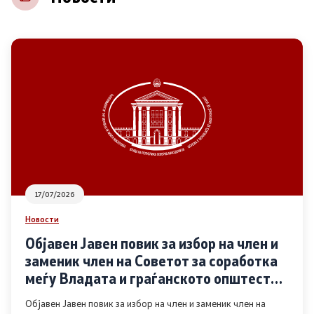
НВО
Регистар
Основање на здружение
Предлози
Предлози по години
17/07/2026
Дијалог меѓу Владата и граѓанскиот сектор
Новости
Објавен Јавен повик за избор на член и
Отворени денови за иницијативи на граѓанските
заменик член на Советот за соработка
организации
меѓу Владата и граѓанското општество
во областа Родова еднаквост
Објавен Јавен повик за избор на член и заменик член на
Финансиска поддршка