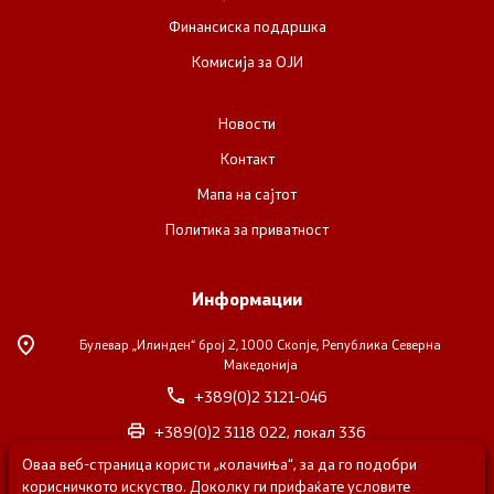
Финансиска поддршка
Комисија за ОЈИ
Новости
Контакт
Мапа на сајтот
Политика за приватност
Информации
Булевар „Илинден“ број 2,
1000 Скопје, Република Северна
Македонија
+389(0)2 3121-046
+389(0)2 3118 022, локал 336
Оваа веб-страница користи „колачиња“, за да го подобри
nvosorabotka@gs.gov.mk
корисничкото искуство. Доколку ги прифаќате условите