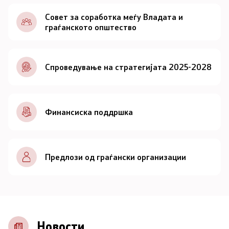
Документи
Совет за соработка меѓу Владата и
граѓанското општество
Документи
Спроведување на стратегијата 2025-2028
Совет
За советот
Финансиска поддршка
Документи
Записници и дневни редови од седниците на
Предлози од граѓански организации
Советот
Номинации
Контакт
Новости