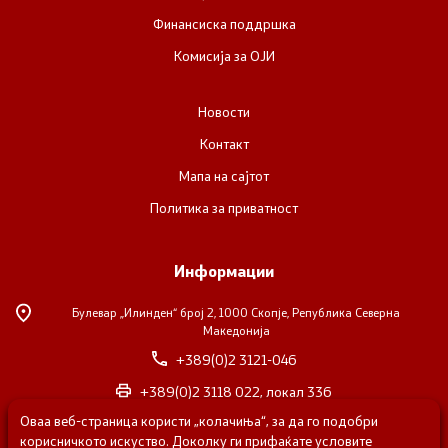
Финансиска поддршка
Комисија за ОЈИ
Новости
Контакт
Мапа на сајтот
Политика за приватност
Информации
Булевар „Илинден“ број 2,
1000 Скопје, Република Северна
Македонија
+389(0)2 3121-046
+389(0)2 3118 022, локал 336
Оваа веб-страница користи „колачиња“, за да го подобри
nvosorabotka@gs.gov.mk
корисничкото искуство. Доколку ги прифаќате условите