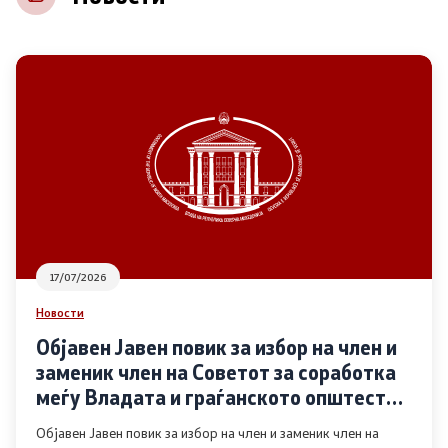
НВО
Регистар
Основање на здружение
Предлози
Предлози по години
17/07/2026
Дијалог меѓу Владата и граѓанскиот сектор
Новости
Објавен Јавен повик за избор на член и
Отворени денови за иницијативи на граѓанските
заменик член на Советот за соработка
организации
меѓу Владата и граѓанското општество
во областа Родова еднаквост
Објавен Јавен повик за избор на член и заменик член на
Финансиска поддршка