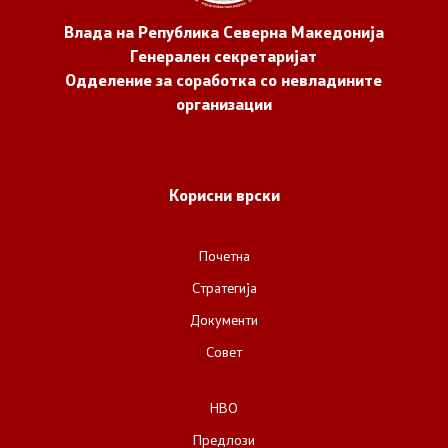
Влада на Република Северна Македонија
Генерален секретаријат
Одделение за соработка со невладините
организации
Корисни врски
Почетна
Стратегија
Документи
Совет
НВО
Предлози