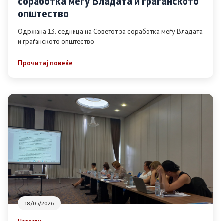
соработка меѓу Владата и граѓанското
Список на ОЈИ
општество
Одржана 13. седница на Советот за соработка меѓу Владата
и граѓанското општество
Контакт
Прочитај повеќе
Контакт
Линкови
Изјава за пристапност
Со еден клик до сите услуги
18/06/2026
Новости