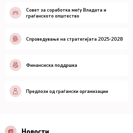
Документи
Совет за соработка меѓу Владата и
граѓанското општество
Документи
Спроведување на стратегијата 2025-2028
Совет
За советот
Финансиска поддршка
Документи
Записници и дневни редови од седниците на
Предлози од граѓански организации
Советот
Номинации
Контакт
Новости