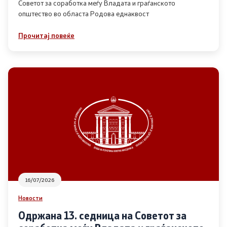
Советот за соработка меѓу Владата и граѓанското
општество во областа Родова еднаквост
Прегледи
Прочитај повеќе
Програми
Одлуки
Реализација
Комисија за ОЈИ
За комисијата
16/07/2026
Документи
Новости
Извештаи
Одржана 13. седница на Советот за