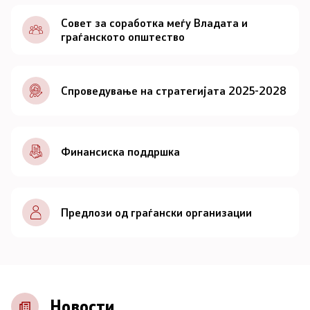
Документи
Совет за соработка меѓу Владата и
граѓанското општество
Документи
Спроведување на стратегијата 2025-2028
Совет
За советот
Финансиска поддршка
Документи
Записници и дневни редови од седниците на
Предлози од граѓански организации
Советот
Номинации
Контакт
Новости