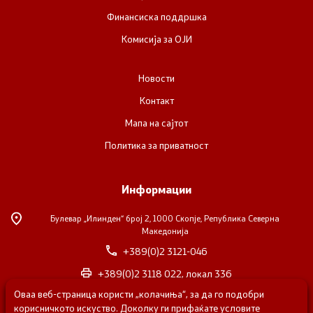
Финансиска поддршка
Комисија за ОЈИ
Новости
Контакт
Мапа на сајтот
Политика за приватност
Информации
Булевар „Илинден“ број 2,
1000 Скопје, Република Северна
Македонија
+389(0)2 3121-046
+389(0)2 3118 022, локал 336
Оваа веб-страница користи „колачиња“, за да го подобри
nvosorabotka@gs.gov.mk
корисничкото искуство. Доколку ги прифаќате условите