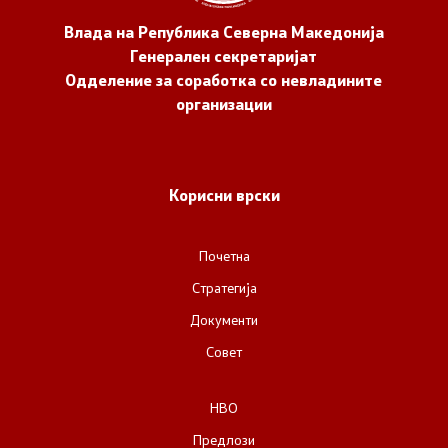
Влада на Република Северна Македонија
Генерален секретаријат
Одделение за соработка со невладините
организации
Корисни врски
Почетна
Стратегија
Документи
Совет
НВО
Предлози