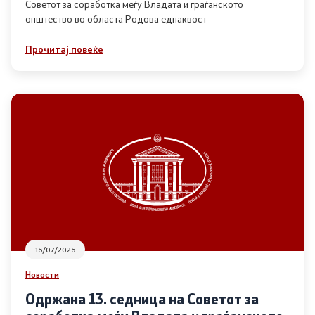
Советот за соработка меѓу Владата и граѓанското
општество во областа Родова еднаквост
Прегледи
Прочитај повеќе
Програми
Одлуки
Реализација
Комисија за ОЈИ
За комисијата
16/07/2026
Документи
Новости
Извештаи
Одржана 13. седница на Советот за