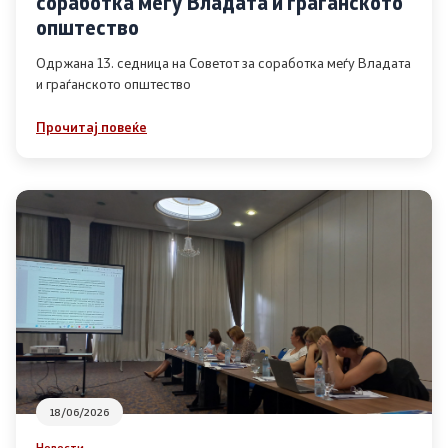
соработка меѓу Владата и граѓанското
Список на ОЈИ
општество
Одржана 13. седница на Советот за соработка меѓу Владата
и граѓанското општество
Контакт
Прочитај повеќе
Контакт
Линкови
Изјава за пристапност
Со еден клик до сите услуги
18/06/2026
Новости