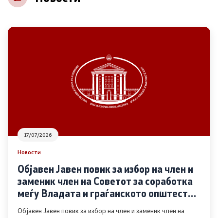
НВО
Регистар
Основање на здружение
Предлози
Предлози по години
17/07/2026
Дијалог меѓу Владата и граѓанскиот сектор
Новости
Објавен Јавен повик за избор на член и
Отворени денови за иницијативи на граѓанските
заменик член на Советот за соработка
организации
меѓу Владата и граѓанското општество
во областа Родова еднаквост
Објавен Јавен повик за избор на член и заменик член на
Финансиска поддршка