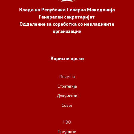
Влада на Република Северна Македонија
Генерален секретаријат
Одделение за соработка со невладините
организации
Корисни врски
Почетна
Стратегија
Документи
Совет
НВО
Предлози