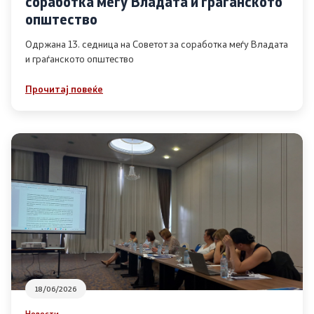
соработка меѓу Владата и граѓанското
Список на ОЈИ
општество
Одржана 13. седница на Советот за соработка меѓу Владата
и граѓанското општество
Контакт
Прочитај повеќе
Контакт
Линкови
Изјава за пристапност
Со еден клик до сите услуги
18/06/2026
Новости