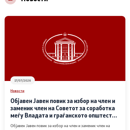
НВО
Регистар
Основање на здружение
Предлози
Предлози по години
17/07/2026
Дијалог меѓу Владата и граѓанскиот сектор
Новости
Објавен Јавен повик за избор на член и
Отворени денови за иницијативи на граѓанските
заменик член на Советот за соработка
организации
меѓу Владата и граѓанското општество
во областа Родова еднаквост
Објавен Јавен повик за избор на член и заменик член на
Финансиска поддршка