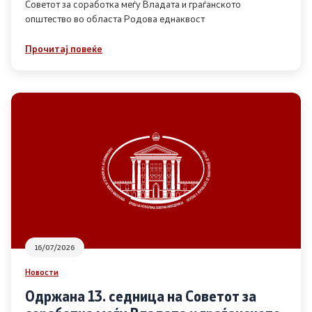
Советот за соработка меѓу Владата и граѓанското
општество во областа Родова еднаквост
Прегледи
Прочитај повеќе
Програми
Одлуки
Реализација
Комисија за ОЈИ
За комисијата
16/07/2026
Документи
Новости
Извештаи
Одржана 13. седница на Советот за