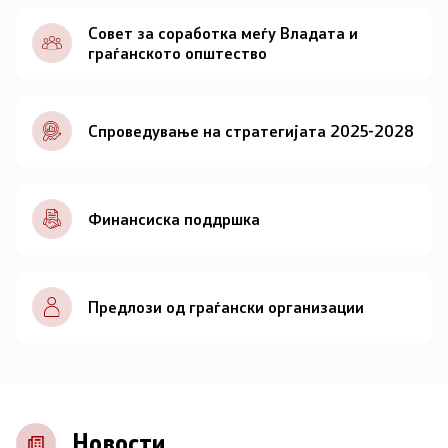
Документи
Совет за соработка меѓу Владата и
граѓанското општество
Документи
Спроведување на стратегијата 2025-2028
Совет
За советот
Финансиска поддршка
Документи
Записници и дневни редови од седниците на
Предлози од граѓански организации
Советот
Номинации
Контакт
Новости