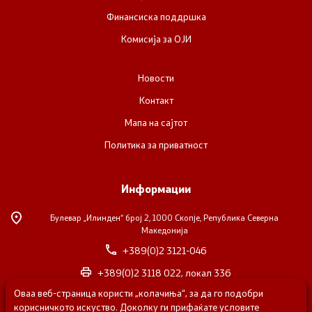
Финансиска поддршка
Комисија за ОЈИ
Новости
Контакт
Мапа на сајтот
Политика за приватност
Информации
Булевар „Илинден“ број 2,
1000 Скопје, Република Северна
Македонија
+389(0)2 3121-046
+389(0)2 3118 022, локал 336
Оваа веб-страница користи „колачиња“, за да го подобри
nvosorabotka@gs.gov.mk
корисничкото искуство. Доколку ги прифаќате условите