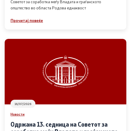
Советот за соработка меѓу Владата и граѓанското
општество во областа Родова еднаквост
Прегледи
Прочитај повеќе
Програми
Одлуки
Реализација
Комисија за ОЈИ
За комисијата
16/07/2026
Документи
Новости
Извештаи
Одржана 13. седница на Советот за