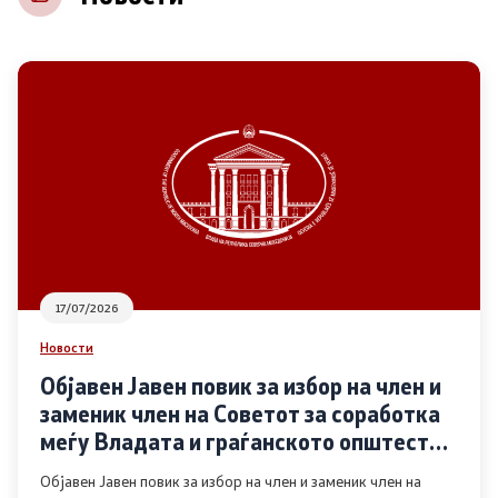
НВО
Регистар
Основање на здружение
Предлози
Предлози по години
17/07/2026
Дијалог меѓу Владата и граѓанскиот сектор
Новости
Објавен Јавен повик за избор на член и
Отворени денови за иницијативи на граѓанските
заменик член на Советот за соработка
организации
меѓу Владата и граѓанското општество
во областа Родова еднаквост
Објавен Јавен повик за избор на член и заменик член на
Финансиска поддршка