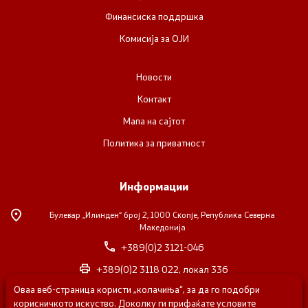
Финансиска поддршка
Комисија за ОЈИ
Новости
Контакт
Мапа на сајтот
Политика за приватност
Информации
Булевар „Илинден“ број 2,
1000 Скопје, Република Северна
Македонија
+389(0)2 3121-046
+389(0)2 3118 022, локал 336
Оваа веб-страница користи „колачиња“, за да го подобри
nvosorabotka@gs.gov.mk
корисничкото искуство. Доколку ги прифаќате условите