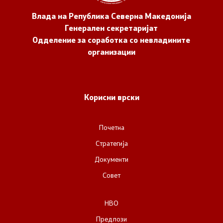
Влада на Република Северна Македонија
Генерален секретаријат
Одделение за соработка со невладините
организации
Корисни врски
Почетна
Стратегија
Документи
Совет
НВО
Предлози