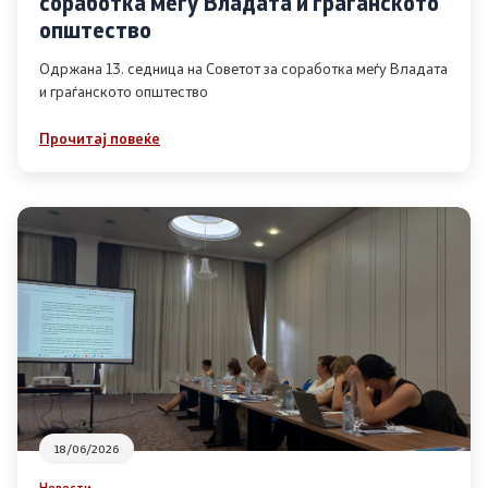
соработка меѓу Владата и граѓанското
Список на ОЈИ
општество
Одржана 13. седница на Советот за соработка меѓу Владата
и граѓанското општество
Контакт
Прочитај повеќе
Контакт
Линкови
Изјава за пристапност
Со еден клик до сите услуги
18/06/2026
Новости