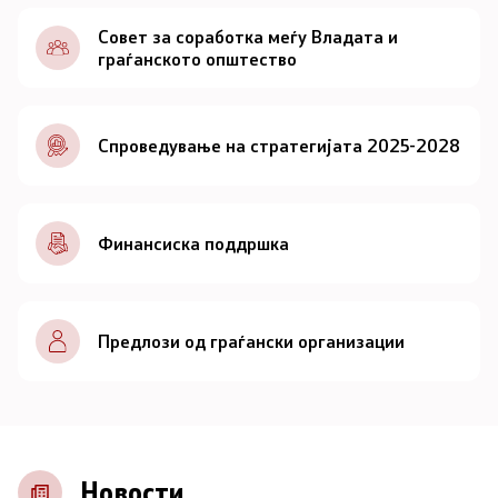
Документи
Совет за соработка меѓу Владата и
граѓанското општество
Документи
Спроведување на стратегијата 2025-2028
Совет
За советот
Финансиска поддршка
Документи
Записници и дневни редови од седниците на
Предлози од граѓански организации
Советот
Номинации
Контакт
Новости