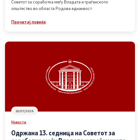
Советот за соработка меѓу Владата и граѓанското
општество во областа Родова еднаквост
Прегледи
Прочитај повеќе
Програми
Одлуки
Реализација
Комисија за ОЈИ
За комисијата
16/07/2026
Документи
Новости
Извештаи
Одржана 13. седница на Советот за