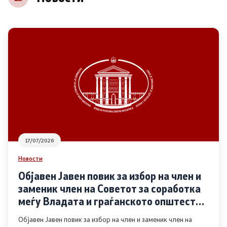
НВО
Регистар
Основање на здружение
Предлози
Предлози по години
17/07/2026
Дијалог меѓу Владата и граѓанскиот сектор
Новости
Објавен Јавен повик за избор на член и
Отворени денови за иницијативи на граѓанските
заменик член на Советот за соработка
организации
меѓу Владата и граѓанското општество
во областа Родова еднаквост
Објавен Јавен повик за избор на член и заменик член на
Финансиска поддршка