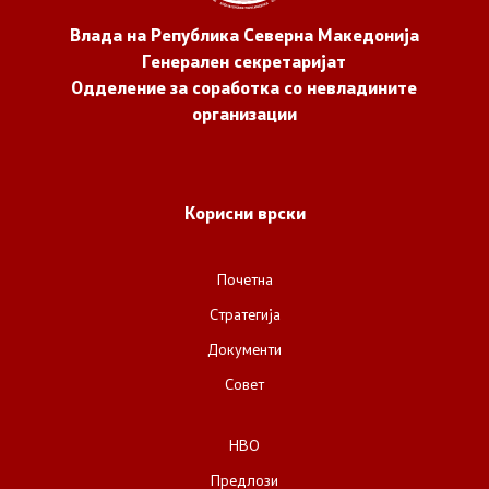
Влада на Република Северна Македонија
Генерален секретаријат
Одделение за соработка со невладините
организации
Корисни врски
Почетна
Стратегија
Документи
Совет
НВО
Предлози