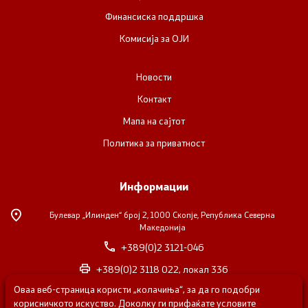
Финансиска поддршка
Комисија за ОЈИ
Новости
Контакт
Мапа на сајтот
Политика за приватност
Информации
Булевар „Илинден“ број 2,
1000 Скопје, Република Северна
Македонија
+389(0)2 3121-046
+389(0)2 3118 022, локал 336
Оваа веб-страница користи „колачиња“, за да го подобри
nvosorabotka@gs.gov.mk
корисничкото искуство. Доколку ги прифаќате условите