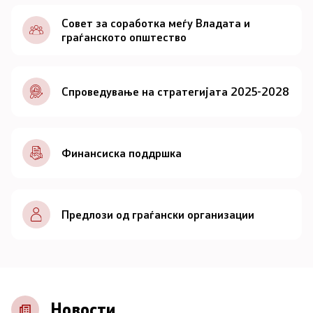
Документи
Совет за соработка меѓу Владата и
граѓанското општество
Документи
Спроведување на стратегијата 2025-2028
Совет
За советот
Финансиска поддршка
Документи
Записници и дневни редови од седниците на
Предлози од граѓански организации
Советот
Номинации
Контакт
Новости