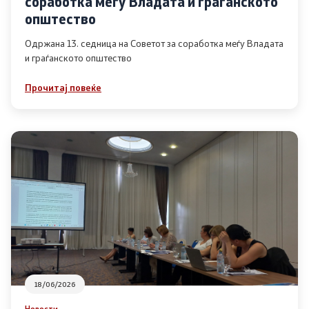
соработка меѓу Владата и граѓанското
Список на ОЈИ
општество
Одржана 13. седница на Советот за соработка меѓу Владата
и граѓанското општество
Контакт
Прочитај повеќе
Контакт
Линкови
Изјава за пристапност
Со еден клик до сите услуги
18/06/2026
Новости