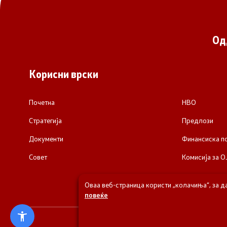
Од
Корисни врски
Почетна
НВО
Стратегија
Предлози
Документи
Финансиска 
Совет
Комисија за О
Оваа веб-страница користи „колачиња“, за д
повеќе
© 2026 Одделени