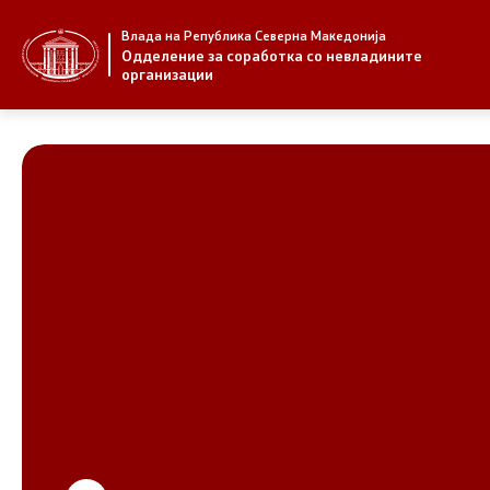
Влада на Република Северна Македонија
За нас
Стратегија
Одделение за соработка со невладините
организации
За нас
Стратегии
Новости
Извештаи
Јавни повици
Спроведув
НВО
Предлози
Регистар
Предлози 