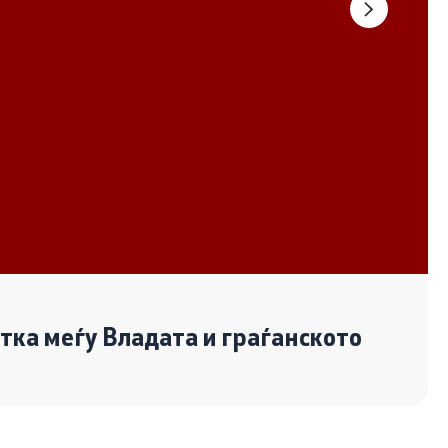
Документи
Извештаи
Список на ОЈИ
Со еден клик до сите услуги
отка меѓу Владата и граѓанското