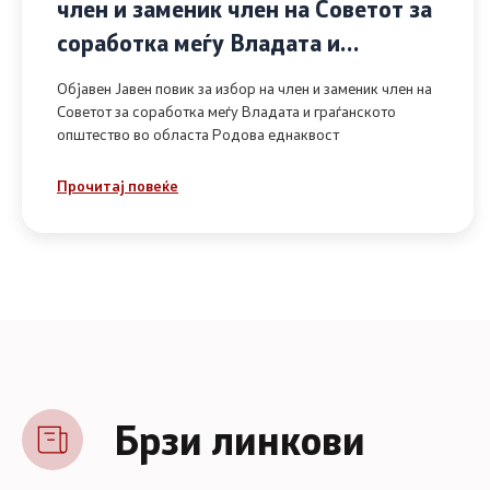
член и заменик член на Советот за
соработка меѓу Владата и
граѓанското општество во областа
Објавен Јавен повик за избор на член и заменик член на
Родова еднаквост
Советот за соработка меѓу Владата и граѓанското
општество во областа Родова еднаквост
Прочитај повеќе
Брзи линкови