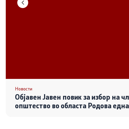
Основање на здружение
Дијалог ме
сектор
Отворени 
граѓански
Контакт
Контакт
Линкови
Новости
Објавен Јавен повик за избор на ч
Изјава за пристапност
општество во областа Родова едн