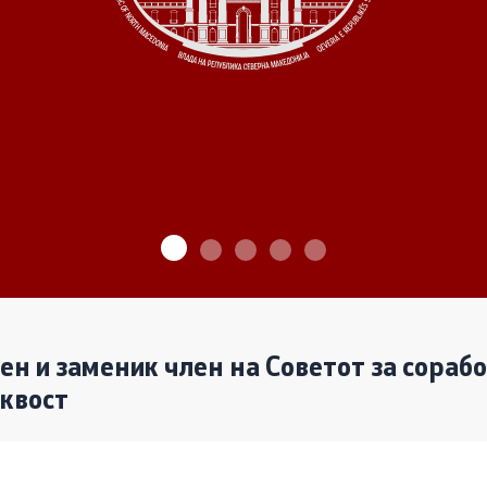
ѓу Владата и граѓанскиот
Програми
Одлуки
денови за иницијативи на
те организации
Реализација
лен и заменик член на Советот за сораб
аквост