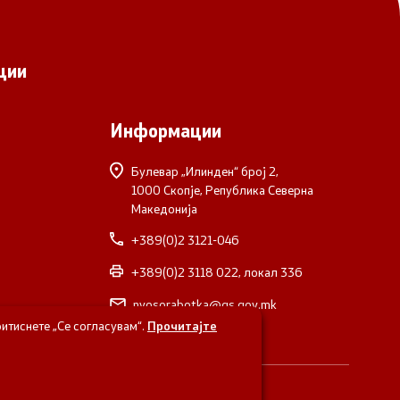
ции
Информации
Булевар „Илинден“ број 2,
1000 Скопје, Република Северна
Македонија
+389(0)2 3121-046
+389(0)2 3118 022, локал 336
nvosorabotka@gs.gov.mk
итиснете „Се согласувам“.
Прочитајте
верна Македонија