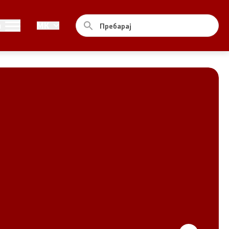
Совет
и
MK
За советот
Документи
Записници и дневни редови од
седниците на Советот
Номинации
Контакт
Комисија за ОЈИ
За комисијата