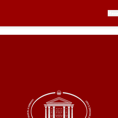
Документи
Мен
 по години
Документи
ање на стратегија
Финансиска поддршка
по години
Прегледи