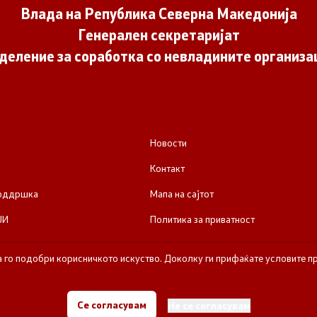
Влада на Република Северна Македонија
Генерален секретаријат
деление за соработка со невладините организа
Новости
Контакт
поддршка
Мапа на сајтот
ЈИ
Политика за приватност
а го подобри корисничкото искуство. Доколку ги прифаќате условите пр
е за соработка со невладините организации - Влада на Република Се
Се согласувам
Не се согласувам
Сите права задржани