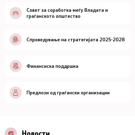
Документи
Совет за соработка меѓу Владата и
граѓанското општество
Документи
Спроведување на стратегијата 2025-2028
Совет
За советот
Финансиска поддршка
Документи
Записници и дневни редови од седниците на
Предлози од граѓански организации
Советот
Номинации
Контакт
Новости