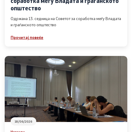
соработка меѓу Владата и граѓанското
Список на ОЈИ
општество
Одржана 13. седница на Советот за соработка меѓу Владата
и граѓанското општество
Контакт
Прочитај повеќе
Контакт
Линкови
Изјава за пристапност
Со еден клик до сите услуги
18/06/2026
Новости