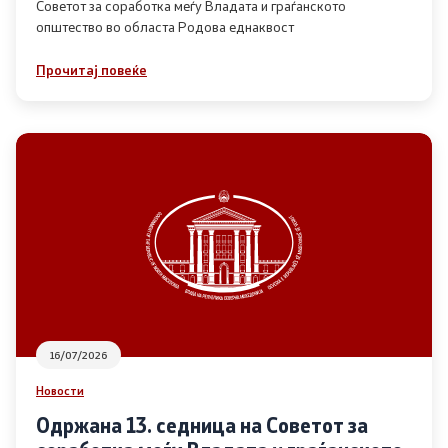
Советот за соработка меѓу Владата и граѓанското
општество во областа Родова еднаквост
Прегледи
Прочитај повеќе
Програми
Одлуки
Реализација
Комисија за ОЈИ
За комисијата
16/07/2026
Документи
Новости
Извештаи
Одржана 13. седница на Советот за