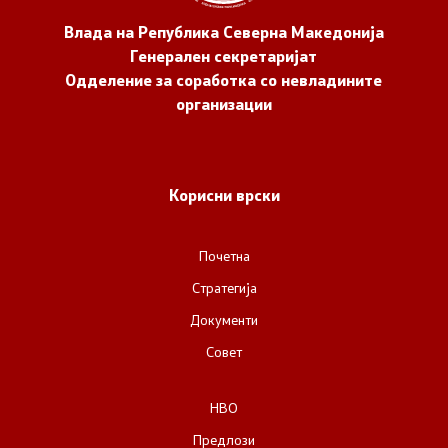
Влада на Република Северна Македонија
Генерален секретаријат
Одделение за соработка со невладините
организации
Корисни врски
Почетна
Стратегија
Документи
Совет
НВО
Предлози