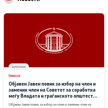
НВО
Регистар
Основање на здружение
Предлози
Предлози по години
17/07/2026
Дијалог меѓу Владата и граѓанскиот сектор
Новости
Објавен Јавен повик за избор на член и
Отворени денови за иницијативи на граѓанските
заменик член на Советот за соработка
организации
меѓу Владата и граѓанското општество
во областа Родова еднаквост
Објавен Јавен повик за избор на член и заменик член на
Финансиска поддршка