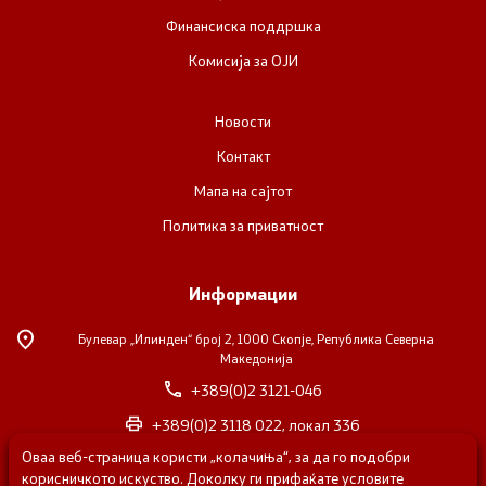
Финансиска поддршка
Комисија за ОЈИ
Новости
Контакт
Мапа на сајтот
Политика за приватност
Информации
Булевар „Илинден“ број 2,
1000 Скопје, Република Северна
Македонија
+389(0)2 3121-046
+389(0)2 3118 022, локал 336
Оваа веб-страница користи „колачиња“, за да го подобри
nvosorabotka@gs.gov.mk
корисничкото искуство. Доколку ги прифаќате условите