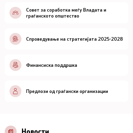
Документи
Совет за соработка меѓу Владата и
граѓанското општество
Документи
Спроведување на стратегијата 2025-2028
Совет
За советот
Финансиска поддршка
Документи
Записници и дневни редови од седниците на
Предлози од граѓански организации
Советот
Номинации
Контакт
Новости