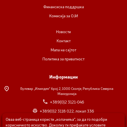
Финансиска поддршка
Комисија за ОЈИ
Новости
Контакт
Мапа на сајтот
Политика за приватност
Информации
Булевар „Илинден“ број 2,
1000 Скопје, Република Северна
Македонија
+389(0)2 3121-046
+389(0)2 3118 022, локал 336
Оваа веб-страница користи „колачиња“, за да го подобри
nvosorabotka@gs.gov.mk
корисничкото искуство. Доколку ги прифаќате условите