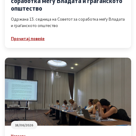
соработка меѓу Владата и граѓанското
Список на ОЈИ
општество
Одржана 13. седница на Советот за соработка меѓу Владата
и граѓанското општество
Контакт
Прочитај повеќе
Контакт
Линкови
Изјава за пристапност
Со еден клик до сите услуги
18/06/2026
Новости