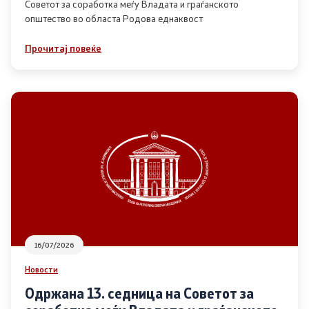
Советот за соработка меѓу Владата и граѓанското
општество во областа Родова еднаквост
Прегледи
Прочитај повеќе
Програми
Одлуки
Реализација
Комисија за ОЈИ
За комисијата
16/07/2026
Документи
Новости
Извештаи
Одржана 13. седница на Советот за