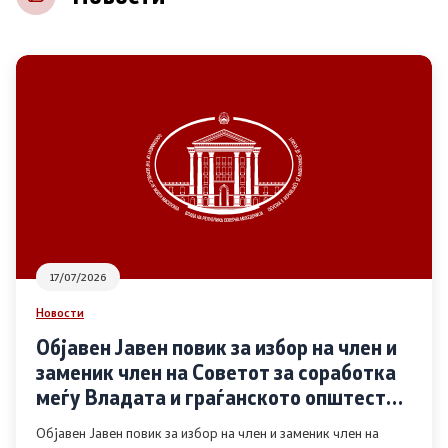
НВО
Регистар
Основање на здружение
Предлози
Предлози по години
17/07/2026
Дијалог меѓу Владата и граѓанскиот сектор
Новости
Објавен Јавен повик за избор на член и
Отворени денови за иницијативи на граѓанските
заменик член на Советот за соработка
организации
меѓу Владата и граѓанското општество
во областа Родова еднаквост
Објавен Јавен повик за избор на член и заменик член на
Финансиска поддршка