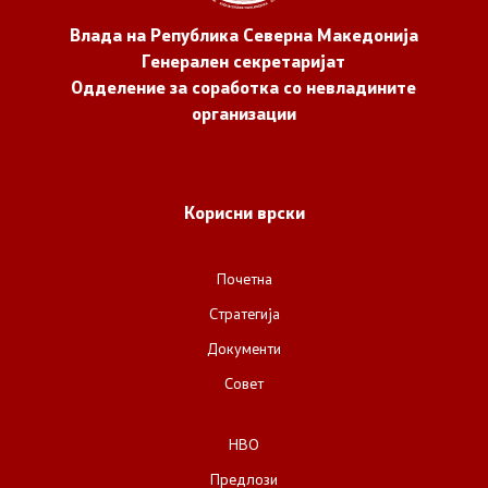
Влада на Република Северна Македонија
Генерален секретаријат
Одделение за соработка со невладините
организации
Корисни врски
Почетна
Стратегија
Документи
Совет
НВО
Предлози