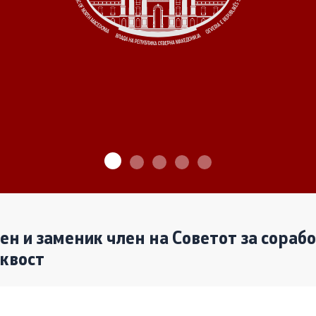
ѓу Владата и граѓанскиот
Програми
Одлуки
денови за иницијативи на
те организации
Реализација
лен и заменик член на Советот за сораб
аквост