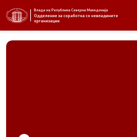
Влада на Република Северна Македонија
За нас
Стратегија
Одделение за соработка со невладините
организации
За нас
Стратегии
Новости
Извештаи
Јавни повици
Спроведув
НВО
Предлози
Регистар
Предлози 