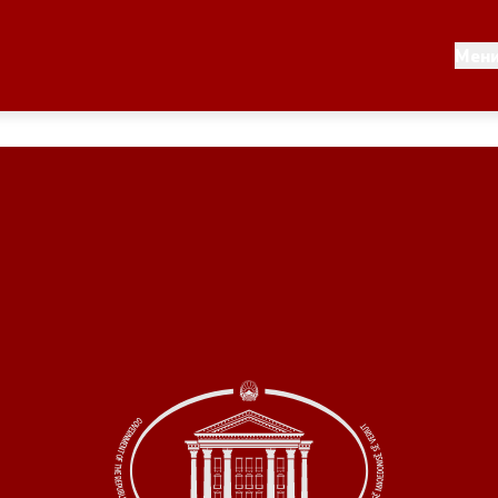
Документи
Мен
 по години
Документи
ање на стратегија
Финансиска поддршка
по години
Прегледи