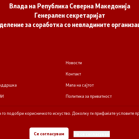
Влада на Република Северна Македонија
Генерален секретаријат
деление за соработка со невладините организа
Новости
Контакт
поддршка
Мапа на сајтот
ЈИ
Политика за приватност
а го подобри корисничкото искуство. Доколку ги прифаќате условите пр
е за соработка со невладините организации - Влада на Република Се
Се согласувам
Не се согласувам
Сите права задржани