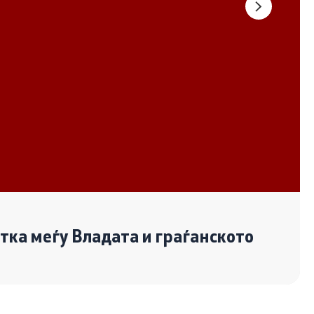
Документи
Извештаи
Список на ОЈИ
Со еден клик до сите услуги
отка меѓу Владата и граѓанското