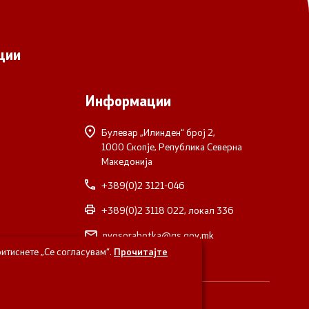
ции
Информации
Булевар „Илинден“ број 2,
1000 Скопје, Република Северна
Македонија
+389(0)2 3121-046
+389(0)2 3118 022, локал 336
nvosorabotka@gs.gov.mk
итиснете „Се согласувам“.
Прочитајте
верна Македонија