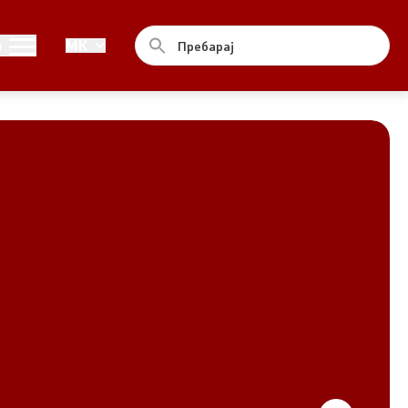
Совет
и
MK
За советот
Документи
Записници и дневни редови од
седниците на Советот
Номинации
Контакт
Комисија за ОЈИ
За комисијата