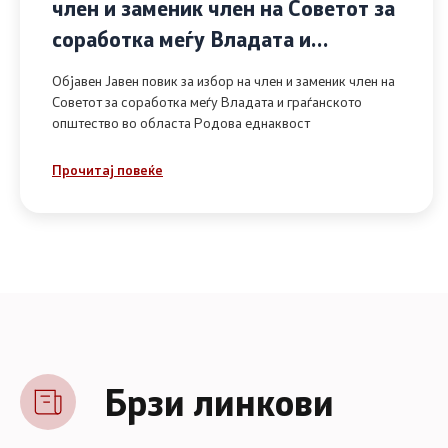
член и заменик член на Советот за
соработка меѓу Владата и
граѓанското општество во областа
Објавен Јавен повик за избор на член и заменик член на
Родова еднаквост
Советот за соработка меѓу Владата и граѓанското
општество во областа Родова еднаквост
Прочитај повеќе
Брзи линкови