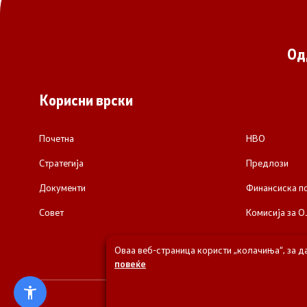
Од
Корисни врски
Почетна
НВО
Стратегија
Предлози
Документи
Финансиска 
Совет
Комисија за О
Оваа веб-страница користи „колачиња“, за д
повеќе
© 2026 Одделени