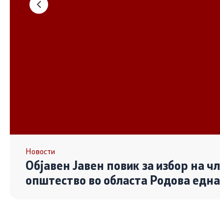
Основање на здружение
Дијалог ме
сектор
Отворени 
граѓански
Контакт
Контакт
Линкови
Новости
Објавен Јавен повик за избор на ч
Изјава за пристапност
општество во областа Родова едн