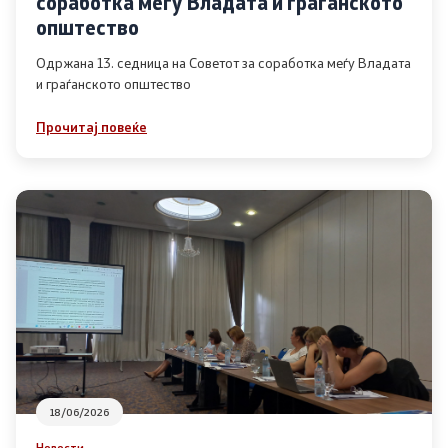
соработка меѓу Владата и граѓанското
Список на ОЈИ
општество
Одржана 13. седница на Советот за соработка меѓу Владата
и граѓанското општество
Контакт
Прочитај повеќе
Контакт
Линкови
Изјава за пристапност
Со еден клик до сите услуги
18/06/2026
Новости