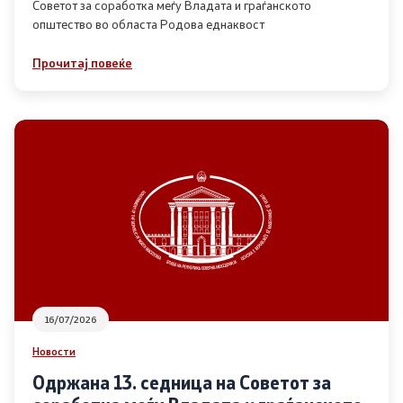
Советот за соработка меѓу Владата и граѓанското
општество во областа Родова еднаквост
Прегледи
Прочитај повеќе
Програми
Одлуки
Реализација
Комисија за ОЈИ
За комисијата
16/07/2026
Документи
Новости
Извештаи
Одржана 13. седница на Советот за