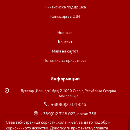
Финансиска поддршка
Комисија за ОЈИ
Новости
Контакт
Мапа на сајтот
Политика за приватност
Информации
Булевар „Илинден“ број 2,
1000 Скопје, Република Северна
Македонија
+389(0)2 3121-046
+389(0)2 3118 022, локал 336
Оваа веб-страница користи „колачиња“, за да го подобри
nvosorabotka@gs.gov.mk
корисничкото искуство. Доколку ги прифаќате условите