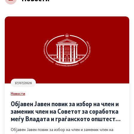
НВО
Регистар
Основање на здружение
Предлози
Предлози по години
17/07/2026
Дијалог меѓу Владата и граѓанскиот сектор
Новости
Објавен Јавен повик за избор на член и
Отворени денови за иницијативи на граѓанските
заменик член на Советот за соработка
организации
меѓу Владата и граѓанското општество
во областа Родова еднаквост
Објавен Јавен повик за избор на член и заменик член на
Финансиска поддршка