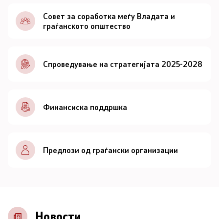
Документи
Совет за соработка меѓу Владата и
граѓанското општество
Документи
Спроведување на стратегијата 2025-2028
Совет
За советот
Финансиска поддршка
Документи
Записници и дневни редови од седниците на
Предлози од граѓански организации
Советот
Номинации
Контакт
Новости