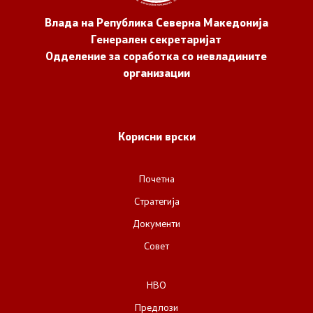
Влада на Република Северна Македонија
Генерален секретаријат
Одделение за соработка со невладините
организации
Корисни врски
Почетна
Стратегија
Документи
Совет
НВО
Предлози