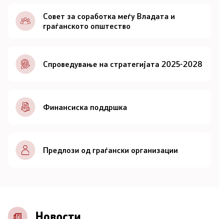
Документи
Совет за соработка меѓу Владата и
граѓанското општество
Документи
Спроведување на стратегијата 2025-2028
Совет
За советот
Финансиска поддршка
Документи
Записници и дневни редови од седниците на
Предлози од граѓански организации
Советот
Номинации
Контакт
Новости