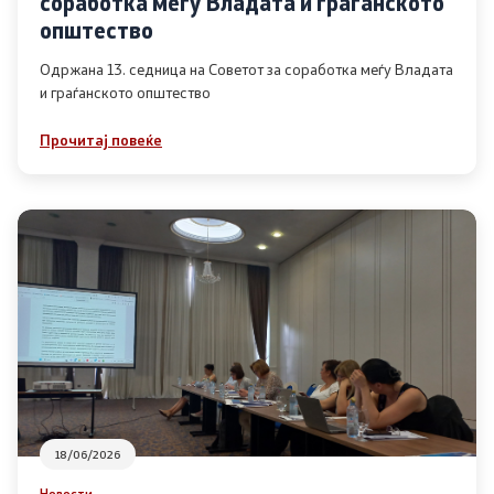
соработка меѓу Владата и граѓанското
Список на ОЈИ
општество
Одржана 13. седница на Советот за соработка меѓу Владата
и граѓанското општество
Контакт
Прочитај повеќе
Контакт
Линкови
Изјава за пристапност
Со еден клик до сите услуги
18/06/2026
Новости