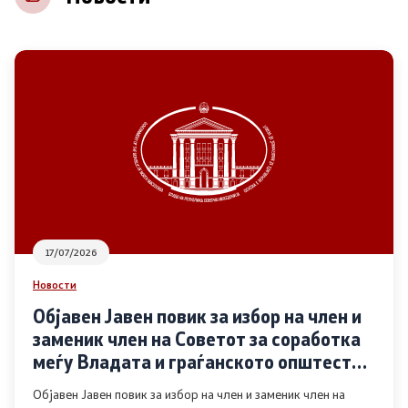
НВО
Регистар
Основање на здружение
Предлози
Предлози по години
17/07/2026
Дијалог меѓу Владата и граѓанскиот сектор
Новости
Објавен Јавен повик за избор на член и
Отворени денови за иницијативи на граѓанските
заменик член на Советот за соработка
организации
меѓу Владата и граѓанското општество
во областа Родова еднаквост
Објавен Јавен повик за избор на член и заменик член на
Финансиска поддршка