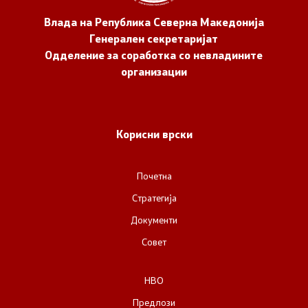
Влада на Република Северна Македонија
Генерален секретаријат
Одделение за соработка со невладините
организации
Корисни врски
Почетна
Стратегија
Документи
Совет
НВО
Предлози