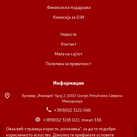
Финансиска поддршка
Комисија за ОЈИ
Новости
Контакт
Мапа на сајтот
Политика за приватност
Информации
Булевар „Илинден“ број 2,
1000 Скопје, Република Северна
Македонија
+389(0)2 3121-046
+389(0)2 3118 022, локал 336
Оваа веб-страница користи „колачиња“, за да го подобри
nvosorabotka@gs.gov.mk
корисничкото искуство. Доколку ги прифаќате условите