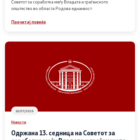
Советот за соработка меѓу Владата и граѓанското
општество во областа Родова еднаквост
Прегледи
Прочитај повеќе
Програми
Одлуки
Реализација
Комисија за ОЈИ
За комисијата
16/07/2026
Документи
Новости
Извештаи
Одржана 13. седница на Советот за