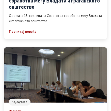
соработка меѓу Владата и граѓанското
Список на ОЈИ
општество
Одржана 13. седница на Советот за соработка меѓу Владата
и граѓанското општество
Контакт
Прочитај повеќе
Контакт
Линкови
Изјава за пристапност
Со еден клик до сите услуги
18/06/2026
Новости