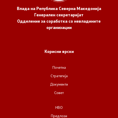
Влада на Република Северна Македонија
Генерален секретаријат
Одделение за соработка со невладините
организации
Корисни врски
Почетна
Стратегија
Документи
Совет
НВО
Предлози