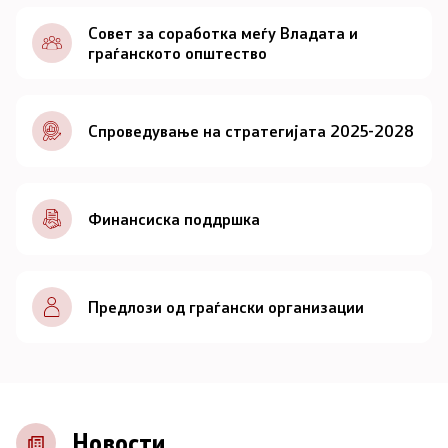
Документи
Совет за соработка меѓу Владата и
граѓанското општество
Документи
Спроведување на стратегијата 2025-2028
Совет
За советот
Финансиска поддршка
Документи
Записници и дневни редови од седниците на
Предлози од граѓански организации
Советот
Номинации
Контакт
Новости