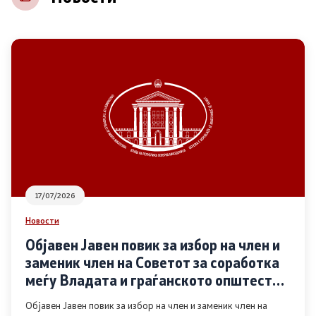
НВО
Регистар
Основање на здружение
Предлози
Предлози по години
17/07/2026
Дијалог меѓу Владата и граѓанскиот сектор
Новости
Објавен Јавен повик за избор на член и
Отворени денови за иницијативи на граѓанските
заменик член на Советот за соработка
организации
меѓу Владата и граѓанското општество
во областа Родова еднаквост
Објавен Јавен повик за избор на член и заменик член на
Финансиска поддршка