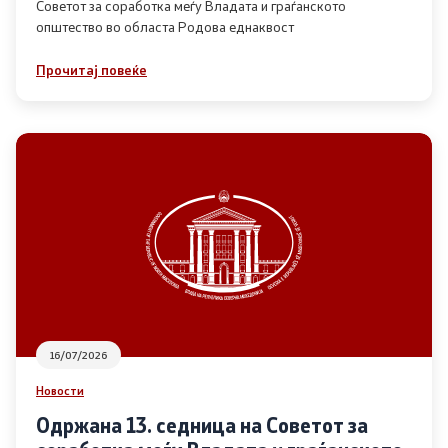
Советот за соработка меѓу Владата и граѓанското
општество во областа Родова еднаквост
Прегледи
Прочитај повеќе
Програми
Одлуки
Реализација
Комисија за ОЈИ
За комисијата
16/07/2026
Документи
Новости
Извештаи
Одржана 13. седница на Советот за