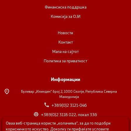
Финансиска поддршка
Комисија за ОЈИ
Новости
Контакт
Мапа на сајтот
Политика за приватност
Информации
Булевар „Илинден“ број 2,
1000 Скопје, Република Северна
Македонија
+389(0)2 3121-046
+389(0)2 3118 022, локал 336
Оваа веб-страница користи „колачиња“, за да го подобри
nvosorabotka@gs.gov.mk
корисничкото искуство. Доколку ги прифаќате условите