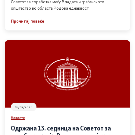
Советот за соработка меѓу Владата и граѓанското
општество во областа Родова еднаквост
Прегледи
Прочитај повеќе
Програми
Одлуки
Реализација
Комисија за ОЈИ
За комисијата
16/07/2026
Документи
Новости
Извештаи
Одржана 13. седница на Советот за