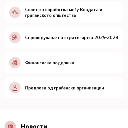
Документи
Совет за соработка меѓу Владата и
граѓанското општество
Документи
Спроведување на стратегијата 2025-2028
Совет
За советот
Финансиска поддршка
Документи
Записници и дневни редови од седниците на
Предлози од граѓански организации
Советот
Номинации
Контакт
Новости