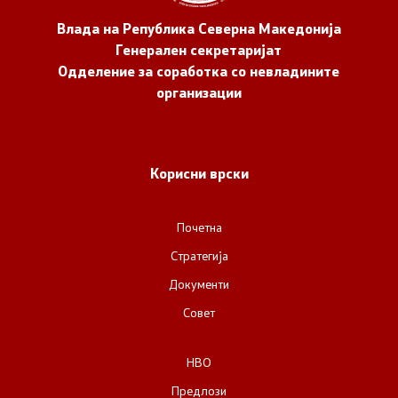
Влада на Република Северна Македонија
Генерален секретаријат
Одделение за соработка со невладините
организации
Корисни врски
Почетна
Стратегија
Документи
Совет
НВО
Предлози