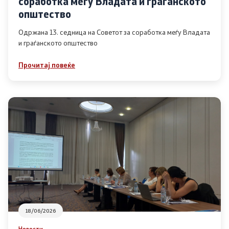
соработка меѓу Владата и граѓанското
Список на ОЈИ
општество
Одржана 13. седница на Советот за соработка меѓу Владата
и граѓанското општество
Контакт
Прочитај повеќе
Контакт
Линкови
Изјава за пристапност
Со еден клик до сите услуги
18/06/2026
Новости