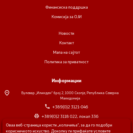
Финансиска поддршка
Комисија за ОЈИ
Новости
Контакт
Мапа на сајтот
Политика за приватност
Информации
Булевар „Илинден“ број 2,
1000 Скопје, Република Северна
Македонија
+389(0)2 3121-046
+389(0)2 3118 022, локал 336
Оваа веб-страница користи „колачиња“, за да го подобри
nvosorabotka@gs.gov.mk
корисничкото искуство. Доколку ги прифаќате условите