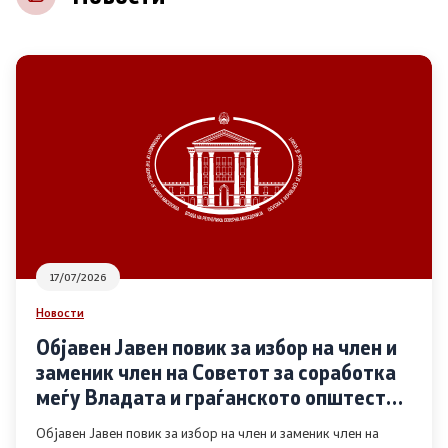
НВО
Регистар
Основање на здружение
Предлози
Предлози по години
17/07/2026
Дијалог меѓу Владата и граѓанскиот сектор
Новости
Објавен Јавен повик за избор на член и
Отворени денови за иницијативи на граѓанските
заменик член на Советот за соработка
организации
меѓу Владата и граѓанското општество
во областа Родова еднаквост
Објавен Јавен повик за избор на член и заменик член на
Финансиска поддршка