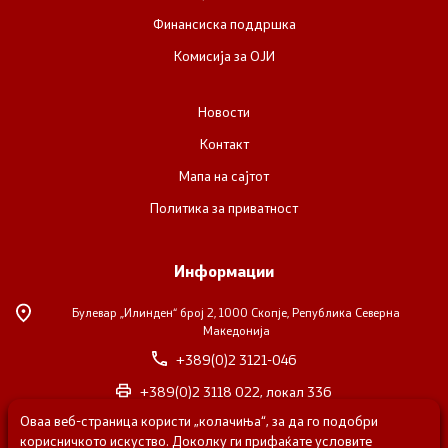
Финансиска поддршка
Комисија за ОЈИ
Новости
Контакт
Мапа на сајтот
Политика за приватност
Информации
Булевар „Илинден“ број 2,
1000 Скопје, Република Северна
Македонија
+389(0)2 3121-046
+389(0)2 3118 022, локал 336
Оваа веб-страница користи „колачиња“, за да го подобри
nvosorabotka@gs.gov.mk
корисничкото искуство. Доколку ги прифаќате условите