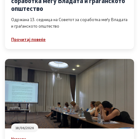
соработка меѓу Владата и граѓанското
Список на ОЈИ
општество
Одржана 13. седница на Советот за соработка меѓу Владата
и граѓанското општество
Контакт
Прочитај повеќе
Контакт
Линкови
Изјава за пристапност
Со еден клик до сите услуги
18/06/2026
Новости