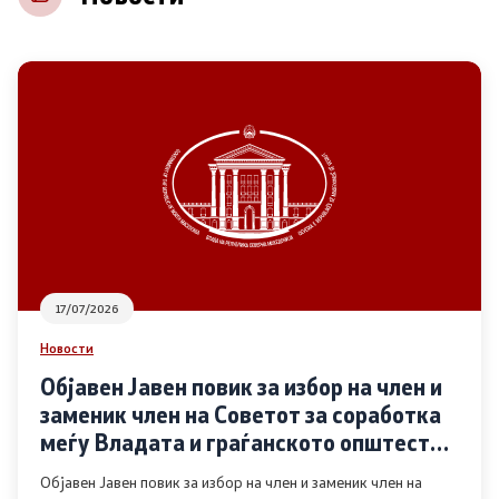
НВО
Регистар
Основање на здружение
Предлози
Предлози по години
17/07/2026
Дијалог меѓу Владата и граѓанскиот сектор
Новости
Објавен Јавен повик за избор на член и
Отворени денови за иницијативи на граѓанските
заменик член на Советот за соработка
организации
меѓу Владата и граѓанското општество
во областа Родова еднаквост
Објавен Јавен повик за избор на член и заменик член на
Финансиска поддршка