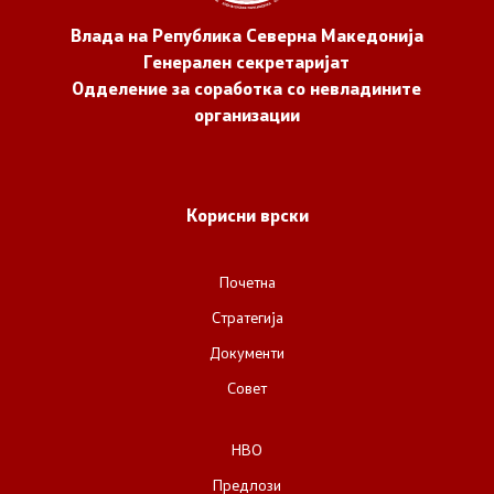
Влада на Република Северна Македонија
Генерален секретаријат
Одделение за соработка со невладините
организации
Корисни врски
Почетна
Стратегија
Документи
Совет
НВО
Предлози