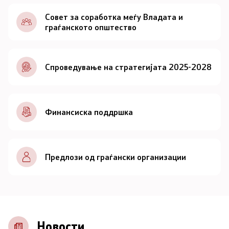
Документи
Совет за соработка меѓу Владата и
граѓанското општество
Документи
Спроведување на стратегијата 2025-2028
Совет
За советот
Финансиска поддршка
Документи
Записници и дневни редови од седниците на
Предлози од граѓански организации
Советот
Номинации
Контакт
Новости