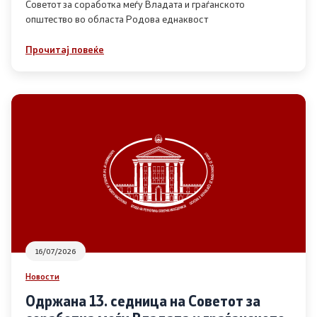
Советот за соработка меѓу Владата и граѓанското
општество во областа Родова еднаквост
Прегледи
Прочитај повеќе
Програми
Одлуки
Реализација
Комисија за ОЈИ
За комисијата
16/07/2026
Документи
Новости
Извештаи
Одржана 13. седница на Советот за