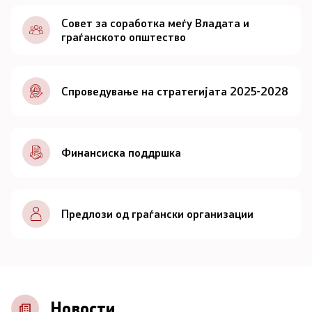
Документи
Совет за соработка меѓу Владата и
граѓанското општество
Документи
Спроведување на стратегијата 2025-2028
Совет
За советот
Финансиска поддршка
Документи
Записници и дневни редови од седниците на
Предлози од граѓански организации
Советот
Номинации
Контакт
Новости