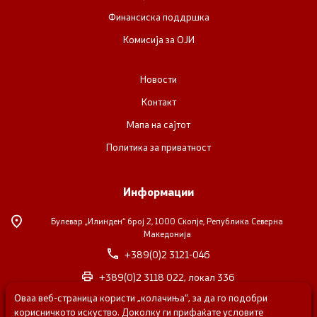
Финансиска поддршка
Комисија за ОЈИ
Новости
Контакт
Мапа на сајтот
Политика за приватност
Информации
Булевар „Илинден“ број 2,
1000 Скопје, Република Северна
Македонија
+389(0)2 3121-046
+389(0)2 3118 022, локал 336
Оваа веб-страница користи „колачиња“, за да го подобри
nvosorabotka@gs.gov.mk
корисничкото искуство. Доколку ги прифаќате условите