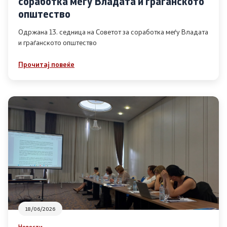
соработка меѓу Владата и граѓанското
Список на ОЈИ
општество
Одржана 13. седница на Советот за соработка меѓу Владата
и граѓанското општество
Контакт
Прочитај повеќе
Контакт
Линкови
Изјава за пристапност
Со еден клик до сите услуги
18/06/2026
Новости