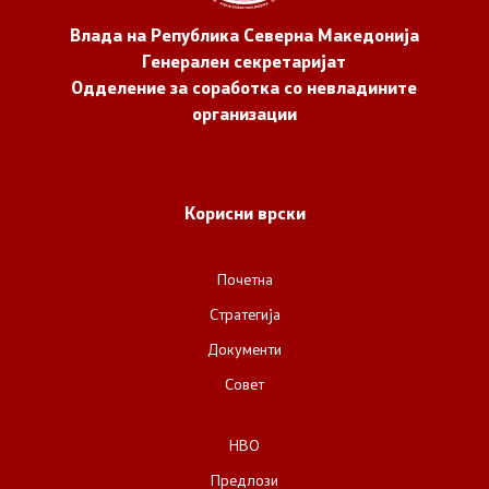
Влада на Република Северна Македонија
Генерален секретаријат
Одделение за соработка со невладините
организации
Корисни врски
Почетна
Стратегија
Документи
Совет
НВО
Предлози