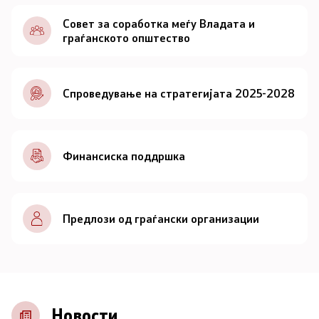
Документи
Совет за соработка меѓу Владата и
граѓанското општество
Документи
Спроведување на стратегијата 2025-2028
Совет
За советот
Финансиска поддршка
Документи
Записници и дневни редови од седниците на
Предлози од граѓански организации
Советот
Номинации
Контакт
Новости