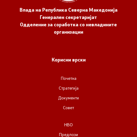
Влада на Република Северна Македонија
Генерален секретаријат
Одделение за соработка со невладините
организации
Корисни врски
Почетна
Стратегија
Документи
Совет
НВО
Предлози