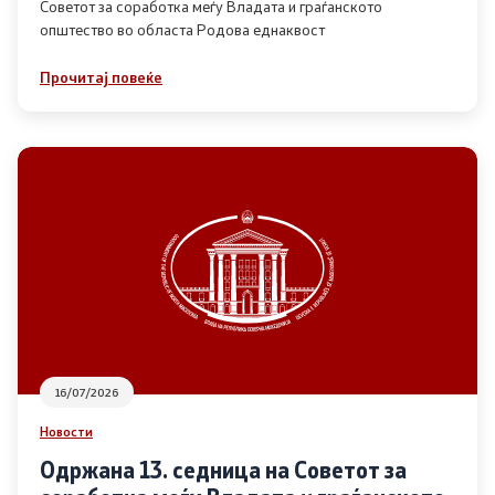
Советот за соработка меѓу Владата и граѓанското
општество во областа Родова еднаквост
Прегледи
Прочитај повеќе
Програми
Одлуки
Реализација
Комисија за ОЈИ
За комисијата
16/07/2026
Документи
Новости
Извештаи
Одржана 13. седница на Советот за