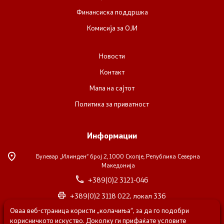
Финансиска поддршка
Комисија за ОЈИ
Новости
Контакт
Мапа на сајтот
Политика за приватност
Информации
Булевар „Илинден“ број 2,
1000 Скопје, Република Северна
Македонија
+389(0)2 3121-046
+389(0)2 3118 022, локал 336
Оваа веб-страница користи „колачиња“, за да го подобри
nvosorabotka@gs.gov.mk
корисничкото искуство. Доколку ги прифаќате условите