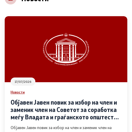
НВО
Регистар
Основање на здружение
Предлози
Предлози по години
17/07/2026
Дијалог меѓу Владата и граѓанскиот сектор
Новости
Објавен Јавен повик за избор на член и
Отворени денови за иницијативи на граѓанските
заменик член на Советот за соработка
организации
меѓу Владата и граѓанското општество
во областа Родова еднаквост
Објавен Јавен повик за избор на член и заменик член на
Финансиска поддршка