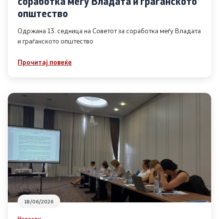
соработка меѓу Владата и граѓанското
Список на ОЈИ
општество
Одржана 13. седница на Советот за соработка меѓу Владата
и граѓанското општество
Контакт
Прочитај повеќе
Контакт
Линкови
Изјава за пристапност
Со еден клик до сите услуги
18/06/2026
Новости