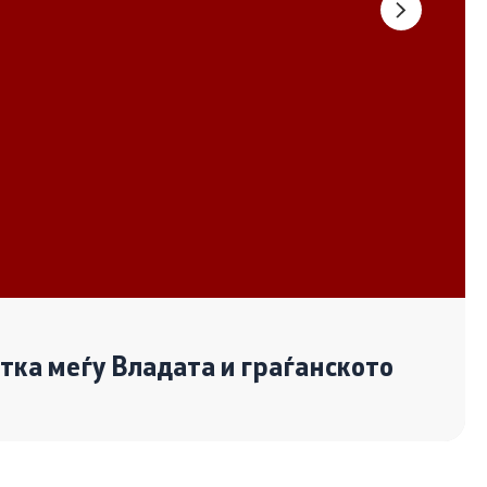
Документи
Извештаи
Список на ОЈИ
Со еден клик до сите услуги
отка меѓу Владата и граѓанското