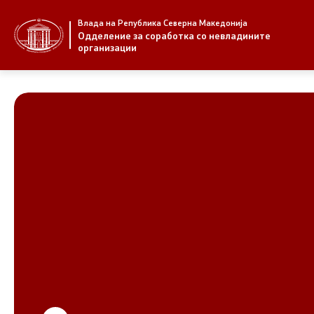
Влада на Република Северна Македонија
За нас
Стратегија
Одделение за соработка со невладините
организации
За нас
Стратегии
Новости
Извештаи
Јавни повици
Спроведув
НВО
Предлози
Регистар
Предлози 