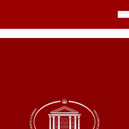
Документи
Мен
 по години
Документи
ање на стратегија
Финансиска поддршка
по години
Прегледи