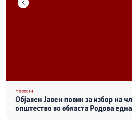
Основање на здружение
Дијалог ме
сектор
Отворени 
граѓански
Контакт
Контакт
Линкови
Новости
Објавен Јавен повик за избор на ч
Изјава за пристапност
општество во областа Родова едн