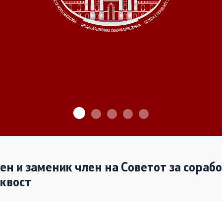
ѓу Владата и граѓанскиот
Програми
Одлуки
денови за иницијативи на
те организации
Реализација
лен и заменик член на Советот за сораб
аквост