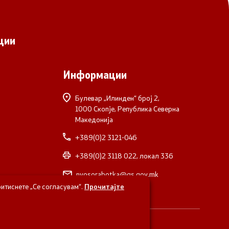
ции
Информации
Булевар „Илинден“ број 2,
1000 Скопје, Република Северна
Македонија
+389(0)2 3121-046
+389(0)2 3118 022, локал 336
nvosorabotka@gs.gov.mk
итиснете „Се согласувам“.
Прочитајте
верна Македонија