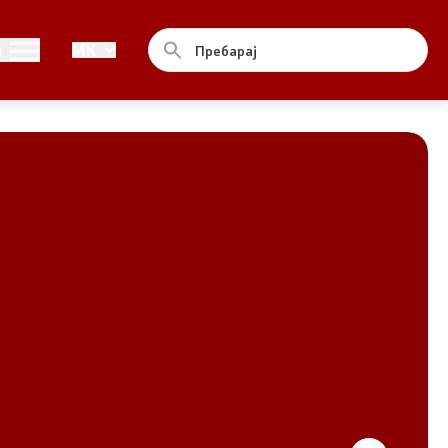
Совет
и
MK
За советот
Документи
Записници и дневни редови од
седниците на Советот
Номинации
Контакт
Комисија за ОЈИ
За комисијата