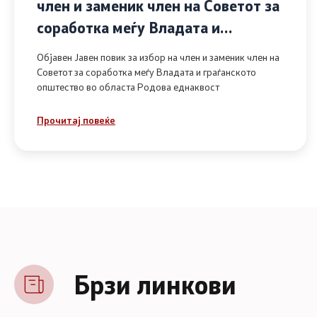
член и заменик член на Советот за
соработка меѓу Владата и
граѓанското општество во областа
Објавен Јавен повик за избор на член и заменик член на
Родова еднаквост
Советот за соработка меѓу Владата и граѓанското
општество во областа Родова еднаквост
Прочитај повеќе
Брзи линкови