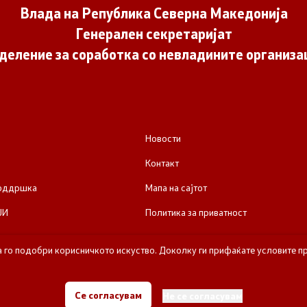
Влада на Република Северна Македонија
Генерален секретаријат
деление за соработка со невладините организа
Новости
Контакт
поддршка
Мапа на сајтот
ЈИ
Политика за приватност
а го подобри корисничкото искуство. Доколку ги прифаќате условите пр
е за соработка со невладините организации - Влада на Република Се
Се согласувам
Не се согласувам
Сите права задржани