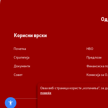
Од
Корисни врски
Почетна
НВО
Стратегија
Предлози
Документи
Финансиска 
Совет
Комисија за О
Оваа веб-страница користи „колачиња“, за д
повеќе
© 2026 Одделени