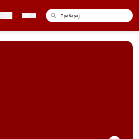
Совет
и
MK
За советот
Документи
Записници и дневни редови од
седниците на Советот
Номинации
Контакт
Комисија за ОЈИ
За комисијата