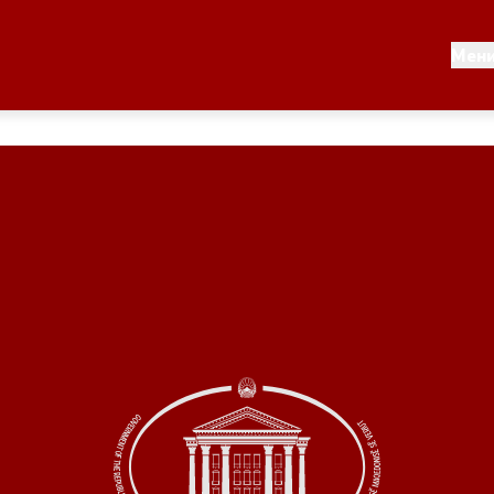
Документи
Мен
 по години
Документи
ање на стратегија
Финансиска поддршка
по години
Прегледи