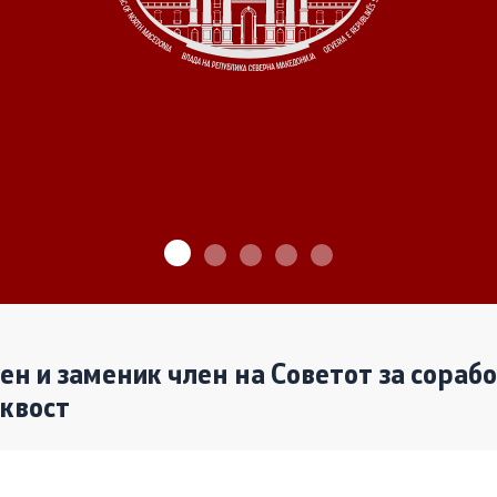
ѓу Владата и граѓанскиот
Програми
Одлуки
денови за иницијативи на
те организации
Реализација
лен и заменик член на Советот за сораб
аквост