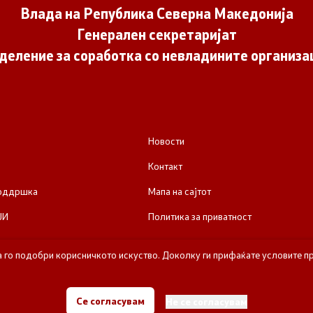
Влада на Република Северна Македонија
Генерален секретаријат
деление за соработка со невладините организа
Новости
Контакт
поддршка
Мапа на сајтот
ЈИ
Политика за приватност
а го подобри корисничкото искуство. Доколку ги прифаќате условите пр
е за соработка со невладините организации - Влада на Република Се
Се согласувам
Не се согласувам
Сите права задржани