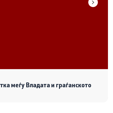
Документи
Извештаи
Список на ОЈИ
Со еден клик до сите услуги
отка меѓу Владата и граѓанското