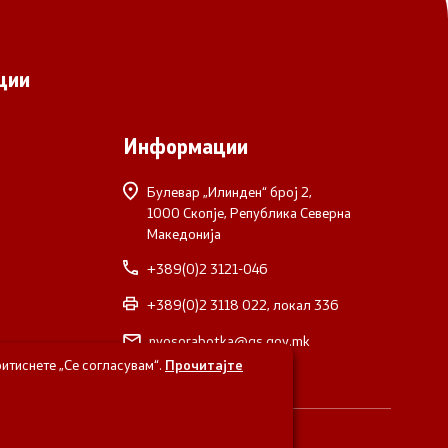
ции
Информации
Булевар „Илинден“ број 2,
1000 Скопје, Република Северна
Македонија
+389(0)2 3121-046
+389(0)2 3118 022, локал 336
nvosorabotka@gs.gov.mk
итиснете „Се согласувам“.
Прочитајте
верна Македонија