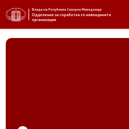
Влада на Република Северна Македонија
За нас
Стратегија
Одделение за соработка со невладините
организации
За нас
Стратегии
Новости
Извештаи
Јавни повици
Спроведув
НВО
Предлози
Регистар
Предлози 