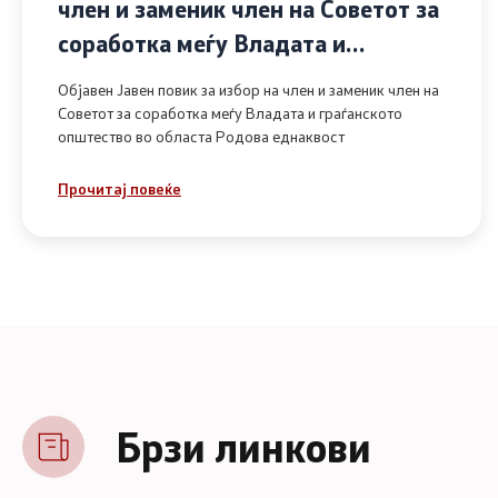
член и заменик член на Советот за
соработка меѓу Владата и
граѓанското општество во областа
Објавен Јавен повик за избор на член и заменик член на
Родова еднаквост
Советот за соработка меѓу Владата и граѓанското
општество во областа Родова еднаквост
Прочитај повеќе
Брзи линкови