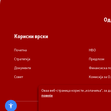
Од
Корисни врски
Почетна
НВО
Стратегија
Предлози
Документи
Финансиска 
Совет
Комисија за О
Оваа веб-страница користи „колачиња“, за д
повеќе
© 2026 Одделени