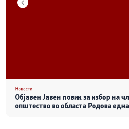
Основање на здружение
Дијалог ме
сектор
Отворени 
граѓански
Контакт
Контакт
Линкови
Новости
Објавен Јавен повик за избор на ч
Изјава за пристапност
општество во областа Родова едн