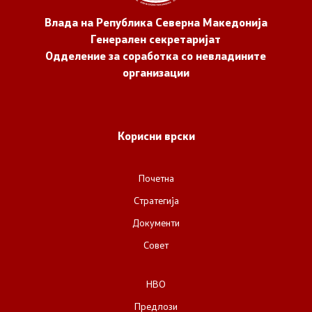
Влада на Република Северна Македонија
Генерален секретаријат
Одделение за соработка со невладините
организации
Корисни врски
Почетна
Стратегија
Документи
Совет
НВО
Предлози