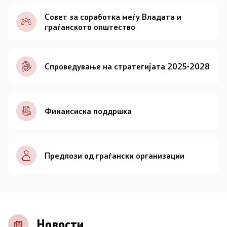
Документи
Совет за соработка меѓу Владата и
граѓанското општество
Документи
Спроведување на стратегијата 2025-2028
Совет
За советот
Финансиска поддршка
Документи
Записници и дневни редови од седниците на
Предлози од граѓански организации
Советот
Номинации
Контакт
Новости