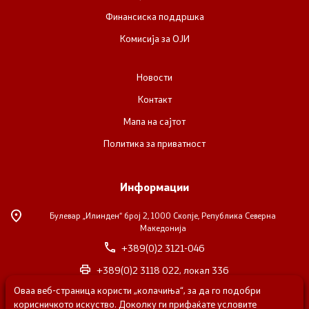
Финансиска поддршка
Комисија за ОЈИ
Новости
Контакт
Мапа на сајтот
Политика за приватност
Информации
Булевар „Илинден“ број 2,
1000 Скопје, Република Северна
Македонија
+389(0)2 3121-046
+389(0)2 3118 022, локал 336
Оваа веб-страница користи „колачиња“, за да го подобри
nvosorabotka@gs.gov.mk
корисничкото искуство. Доколку ги прифаќате условите