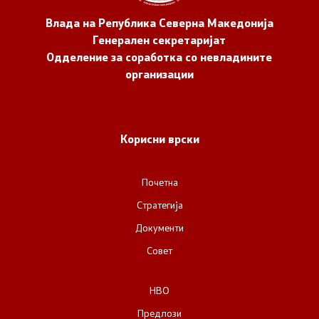
Влада на Република Северна Македонија
Генерален секретаријат
Одделение за соработка со невладините
организации
Корисни врски
Почетна
Стратегија
Документи
Совет
НВО
Предлози