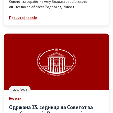
Советот за соработка меѓу Владата и граѓанското
општество во областа Родова еднаквост
Прегледи
Прочитај повеќе
Програми
Одлуки
Реализација
Комисија за ОЈИ
За комисијата
16/07/2026
Документи
Новости
Извештаи
Одржана 13. седница на Советот за