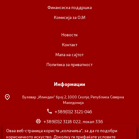
Финансиска поддршка
Комисија за ОЈИ
Новости
Контакт
Мапа на сајтот
Политика за приватност
Информации
Булевар „Илинден“ број 2,
1000 Скопје, Република Северна
Македонија
+389(0)2 3121-046
+389(0)2 3118 022, локал 336
Оваа веб-страница користи „колачиња“, за да го подобри
nvosorabotka@gs.gov.mk
корисничкото искуство. Доколку ги прифаќате условите