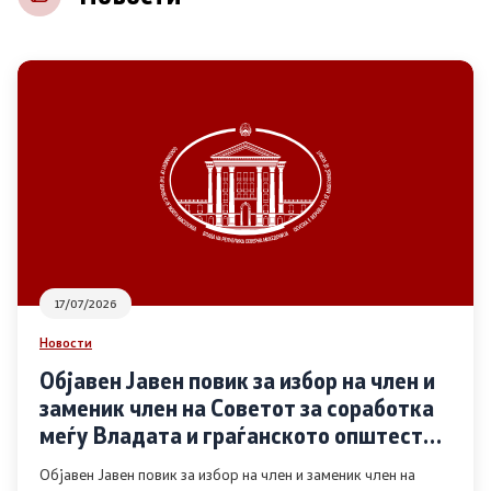
НВО
Регистар
Основање на здружение
Предлози
Предлози по години
17/07/2026
Дијалог меѓу Владата и граѓанскиот сектор
Новости
Објавен Јавен повик за избор на член и
Отворени денови за иницијативи на граѓанските
заменик член на Советот за соработка
организации
меѓу Владата и граѓанското општество
во областа Родова еднаквост
Објавен Јавен повик за избор на член и заменик член на
Финансиска поддршка