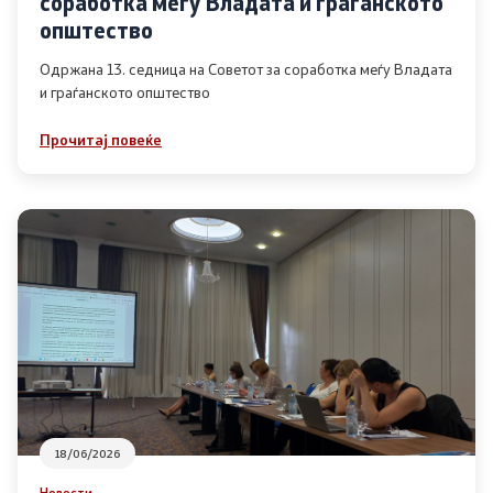
соработка меѓу Владата и граѓанското
Список на ОЈИ
општество
Одржана 13. седница на Советот за соработка меѓу Владата
и граѓанското општество
Контакт
Прочитај повеќе
Контакт
Линкови
Изјава за пристапност
Со еден клик до сите услуги
18/06/2026
Новости