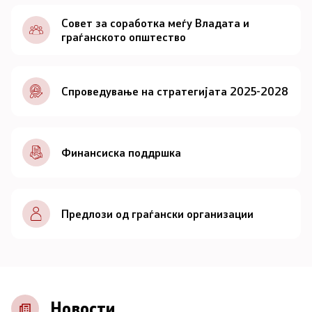
Документи
Совет за соработка меѓу Владата и
граѓанското општество
Документи
Спроведување на стратегијата 2025-2028
Совет
За советот
Финансиска поддршка
Документи
Записници и дневни редови од седниците на
Предлози од граѓански организации
Советот
Номинации
Контакт
Новости