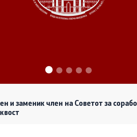
ѓу Владата и граѓанскиот
Програми
Одлуки
денови за иницијативи на
те организации
Реализација
лен и заменик член на Советот за сораб
аквост