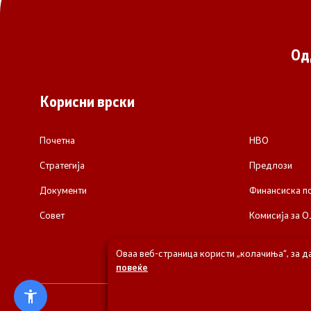
Од
Корисни врски
Почетна
НВО
Стратегија
Предлози
Документи
Финансиска 
Совет
Комисија за О
Оваа веб-страница користи „колачиња“, за д
повеќе
© 2026 Одделени