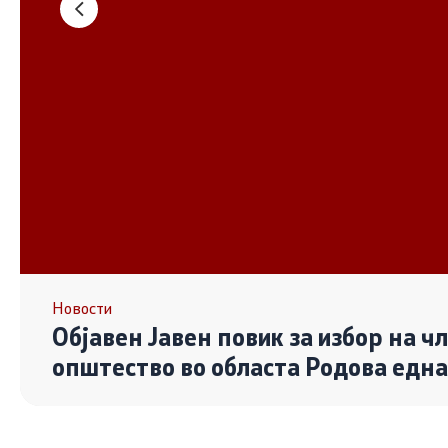
Основање на здружение
Дијалог ме
сектор
Отворени 
граѓански
Контакт
Контакт
Линкови
Новости
Објавен Јавен повик за избор на ч
Изјава за пристапност
општество во областа Родова едн