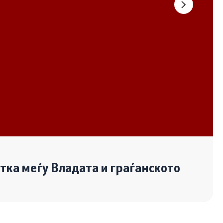
Документи
Извештаи
Список на ОЈИ
Со еден клик до сите услуги
отка меѓу Владата и граѓанското