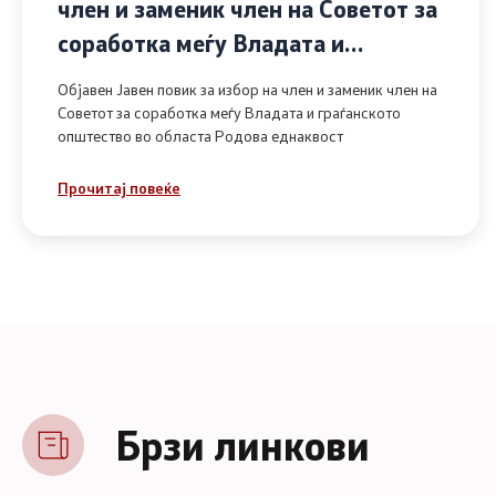
член и заменик член на Советот за
соработка меѓу Владата и
граѓанското општество во областа
Објавен Јавен повик за избор на член и заменик член на
Родова еднаквост
Советот за соработка меѓу Владата и граѓанското
општество во областа Родова еднаквост
Прочитај повеќе
Брзи линкови