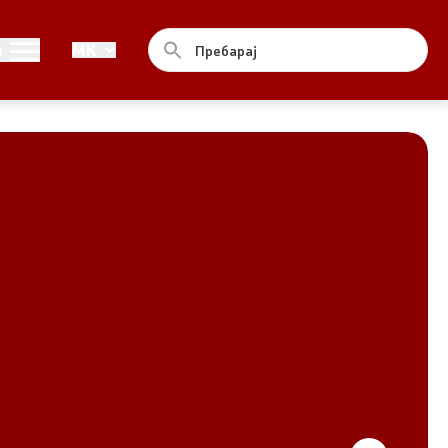
Совет
и
MK
За советот
Документи
Записници и дневни редови од
седниците на Советот
Номинации
Контакт
Комисија за ОЈИ
За комисијата