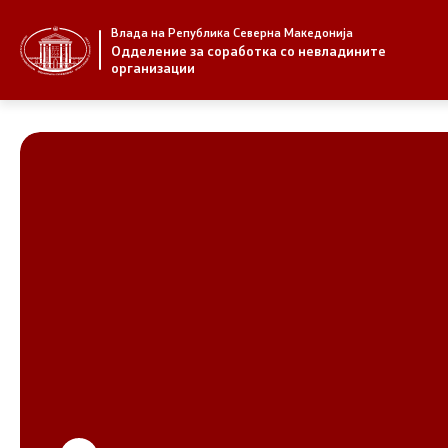
Влада на Република Северна Македонија
За нас
Стратегија
Одделение за соработка со невладините
организации
За нас
Стратегии
Новости
Извештаи
Јавни повици
Спроведув
НВО
Предлози
Регистар
Предлози 