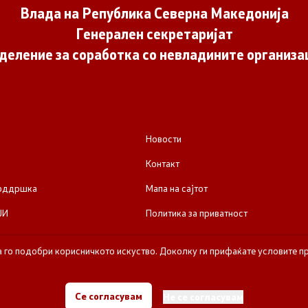
Влада на Република Северна Македонија
Генерален секретаријат
деление за соработка со невладините организа
Новости
Контакт
поддршка
Мапа на сајтот
ЈИ
Политика за приватност
а го подобри корисничкото искуство. Доколку ги прифаќате условите пр
е за соработка со невладините организации - Влада на Република Се
Се согласувам
Не се согласувам
Сите права задржани