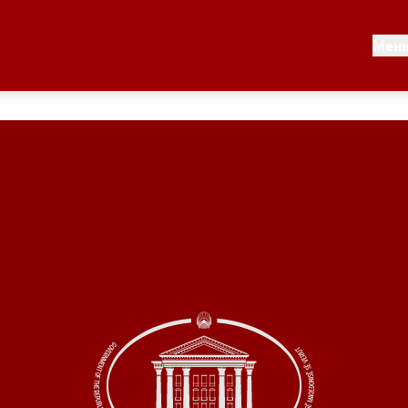
Документи
Мен
 по години
Документи
ање на стратегија
Финансиска поддршка
по години
Прегледи