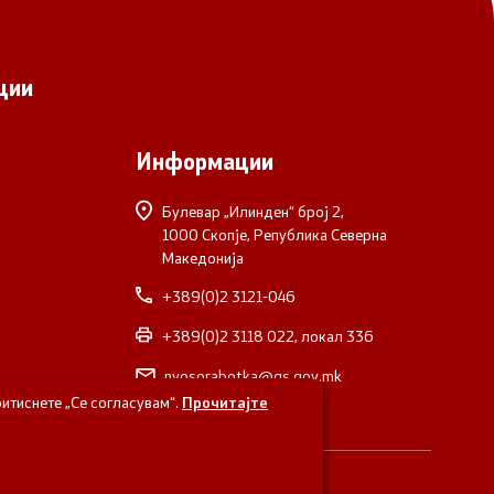
ции
Информации
Булевар „Илинден“ број 2,
1000 Скопје, Република Северна
Македонија
+389(0)2 3121-046
+389(0)2 3118 022, локал 336
nvosorabotka@gs.gov.mk
итиснете „Се согласувам“.
Прочитајте
верна Македонија