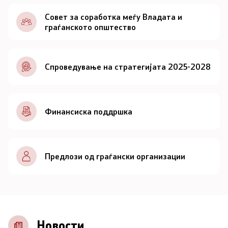
Документи
Совет за соработка меѓу Владата и
граѓанското општество
Документи
Спроведување на стратегијата 2025-2028
Совет
За советот
Финансиска поддршка
Документи
Записници и дневни редови од седниците на
Предлози од граѓански организации
Советот
Номинации
Контакт
Новости