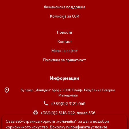
Финансиска поддршка
Комисија за ОЈИ
Новости
Контакт
Мапа на сајтот
Политика за приватност
Информации
Булевар „Илинден“ број 2,
1000 Скопје, Република Северна
Македонија
+389(0)2 3121-046
+389(0)2 3118 022, локал 336
Оваа веб-страница користи „колачиња“, за да го подобри
nvosorabotka@gs.gov.mk
корисничкото искуство. Доколку ги прифаќате условите