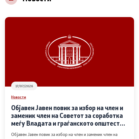
НВО
Регистар
Основање на здружение
Предлози
Предлози по години
17/07/2026
Дијалог меѓу Владата и граѓанскиот сектор
Новости
Објавен Јавен повик за избор на член и
Отворени денови за иницијативи на граѓанските
заменик член на Советот за соработка
организации
меѓу Владата и граѓанското општество
во областа Родова еднаквост
Објавен Јавен повик за избор на член и заменик член на
Финансиска поддршка