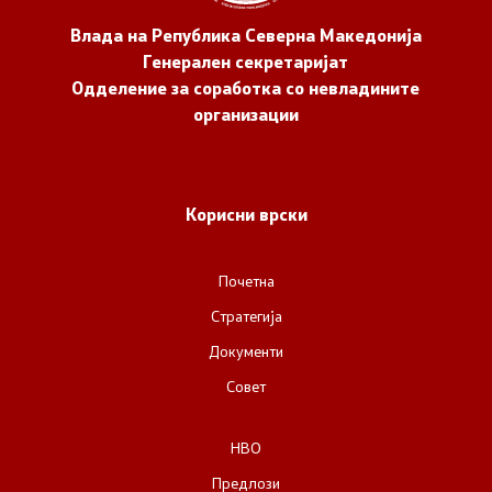
Влада на Република Северна Македонија
Генерален секретаријат
Одделение за соработка со невладините
организации
Корисни врски
Почетна
Стратегија
Документи
Совет
НВО
Предлози