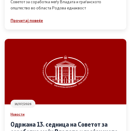
Советот за соработка меѓу Владата и граѓанското
општество во областа Родова еднаквост
Прегледи
Прочитај повеќе
Програми
Одлуки
Реализација
Комисија за ОЈИ
За комисијата
16/07/2026
Документи
Новости
Извештаи
Одржана 13. седница на Советот за