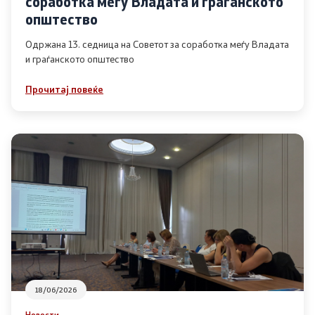
соработка меѓу Владата и граѓанското
Список на ОЈИ
општество
Одржана 13. седница на Советот за соработка меѓу Владата
и граѓанското општество
Контакт
Прочитај повеќе
Контакт
Линкови
Изјава за пристапност
Со еден клик до сите услуги
18/06/2026
Новости