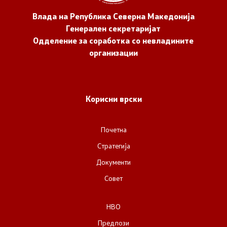
Влада на Република Северна Македонија
Генерален секретаријат
Одделение за соработка со невладините
организации
Корисни врски
Почетна
Стратегија
Документи
Совет
НВО
Предлози