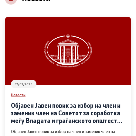
НВО
Регистар
Основање на здружение
Предлози
Предлози по години
17/07/2026
Дијалог меѓу Владата и граѓанскиот сектор
Новости
Објавен Јавен повик за избор на член и
Отворени денови за иницијативи на граѓанските
заменик член на Советот за соработка
организации
меѓу Владата и граѓанското општество
во областа Родова еднаквост
Објавен Јавен повик за избор на член и заменик член на
Финансиска поддршка