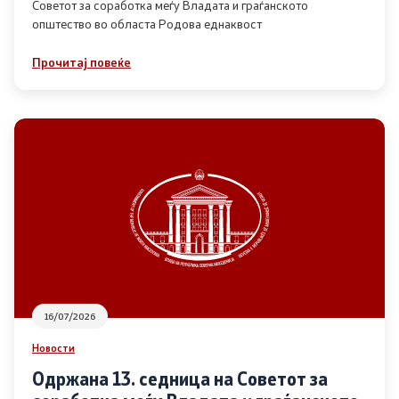
Советот за соработка меѓу Владата и граѓанското
општество во областа Родова еднаквост
Прегледи
Прочитај повеќе
Програми
Одлуки
Реализација
Комисија за ОЈИ
За комисијата
16/07/2026
Документи
Новости
Извештаи
Одржана 13. седница на Советот за