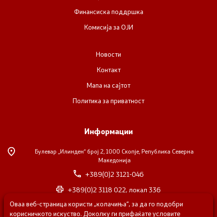
Финансиска поддршка
Комисија за ОЈИ
Новости
Контакт
Мапа на сајтот
Политика за приватност
Информации
Булевар „Илинден“ број 2,
1000 Скопје, Република Северна
Македонија
+389(0)2 3121-046
+389(0)2 3118 022, локал 336
Оваа веб-страница користи „колачиња“, за да го подобри
nvosorabotka@gs.gov.mk
корисничкото искуство. Доколку ги прифаќате условите