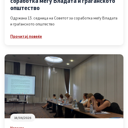
соработка меѓу Владата и граѓанското
Список на ОЈИ
општество
Одржана 13. седница на Советот за соработка меѓу Владата
и граѓанското општество
Контакт
Прочитај повеќе
Контакт
Линкови
Изјава за пристапност
Со еден клик до сите услуги
18/06/2026
Новости