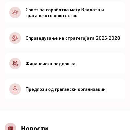
Документи
Совет за соработка меѓу Владата и
граѓанското општество
Документи
Спроведување на стратегијата 2025-2028
Совет
За советот
Финансиска поддршка
Документи
Записници и дневни редови од седниците на
Предлози од граѓански организации
Советот
Номинации
Контакт
Новости