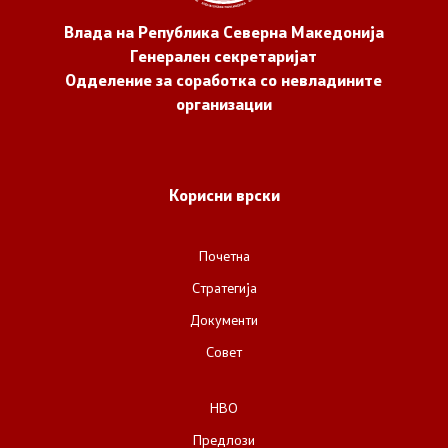
Влада на Република Северна Македонија
Генерален секретаријат
Одделение за соработка со невладините
организации
Корисни врски
Почетна
Стратегија
Документи
Совет
НВО
Предлози