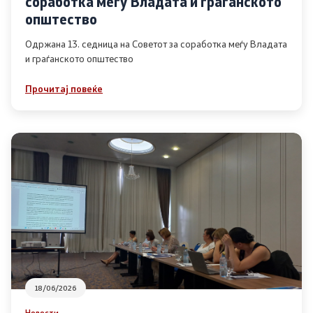
соработка меѓу Владата и граѓанското
Список на ОЈИ
општество
Одржана 13. седница на Советот за соработка меѓу Владата
и граѓанското општество
Контакт
Прочитај повеќе
Контакт
Линкови
Изјава за пристапност
Со еден клик до сите услуги
18/06/2026
Новости