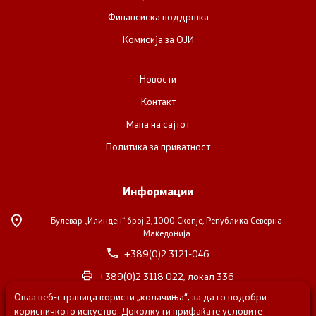
Финансиска поддршка
Комисија за ОЈИ
Новости
Контакт
Мапа на сајтот
Политика за приватност
Информации
Булевар „Илинден“ број 2,
1000 Скопје, Република Северна
Македонија
+389(0)2 3121-046
+389(0)2 3118 022, локал 336
Оваа веб-страница користи „колачиња“, за да го подобри
nvosorabotka@gs.gov.mk
корисничкото искуство. Доколку ги прифаќате условите