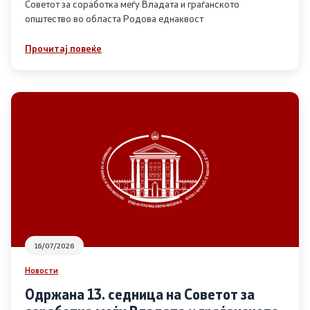
Советот за соработка меѓу Владата и граѓанското
општество во областа Родова еднаквост
Прегледи
Прочитај повеќе
Програми
Одлуки
Реализација
Комисија за ОЈИ
За комисијата
16/07/2026
Документи
Новости
Извештаи
Одржана 13. седница на Советот за