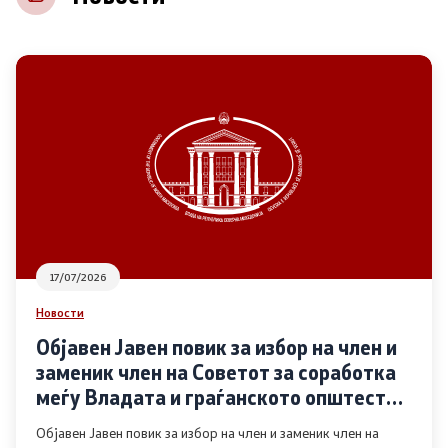
НВО
Регистар
Основање на здружение
Предлози
Предлози по години
17/07/2026
Дијалог меѓу Владата и граѓанскиот сектор
Новости
Објавен Јавен повик за избор на член и
Отворени денови за иницијативи на граѓанските
заменик член на Советот за соработка
организации
меѓу Владата и граѓанското општество
во областа Родова еднаквост
Објавен Јавен повик за избор на член и заменик член на
Финансиска поддршка