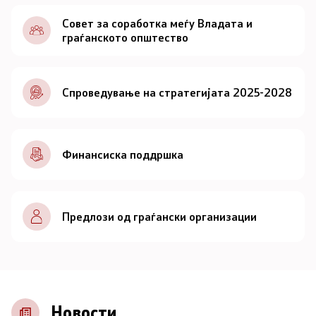
Документи
Совет за соработка меѓу Владата и
граѓанското општество
Документи
Спроведување на стратегијата 2025-2028
Совет
За советот
Финансиска поддршка
Документи
Записници и дневни редови од седниците на
Предлози од граѓански организации
Советот
Номинации
Контакт
Новости