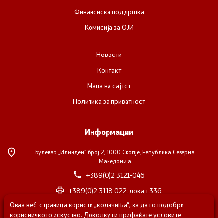
Финансиска поддршка
Комисија за ОЈИ
Новости
Контакт
Мапа на сајтот
Политика за приватност
Информации
Булевар „Илинден“ број 2,
1000 Скопје, Република Северна
Македонија
+389(0)2 3121-046
+389(0)2 3118 022, локал 336
Оваа веб-страница користи „колачиња“, за да го подобри
nvosorabotka@gs.gov.mk
корисничкото искуство. Доколку ги прифаќате условите