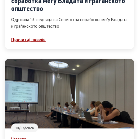
соработка меѓу Владата и граѓанското
Список на ОЈИ
општество
Одржана 13. седница на Советот за соработка меѓу Владата
и граѓанското општество
Контакт
Прочитај повеќе
Контакт
Линкови
Изјава за пристапност
Со еден клик до сите услуги
18/06/2026
Новости