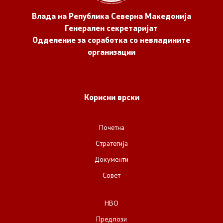
Влада на Република Северна Македонија
Генерален секретаријат
Одделение за соработка со невладините
организации
Корисни врски
Почетна
Стратегија
Документи
Совет
НВО
Предлози