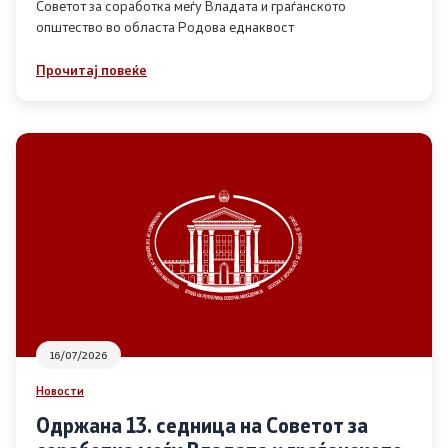
Советот за соработка меѓу Владата и граѓанското
општество во областа Родова еднаквост
Прегледи
Прочитај повеќе
Програми
Одлуки
Реализација
Комисија за ОЈИ
За комисијата
16/07/2026
Документи
Новости
Извештаи
Одржана 13. седница на Советот за