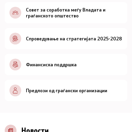
Документи
Совет за соработка меѓу Владата и
граѓанското општество
Документи
Спроведување на стратегијата 2025-2028
Совет
За советот
Финансиска поддршка
Документи
Записници и дневни редови од седниците на
Предлози од граѓански организации
Советот
Номинации
Контакт
Новости