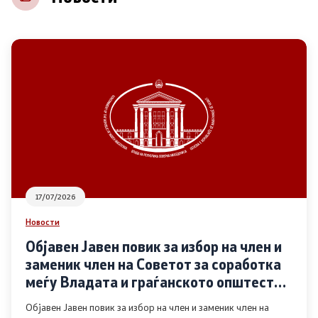
НВО
Регистар
Основање на здружение
Предлози
Предлози по години
17/07/2026
Дијалог меѓу Владата и граѓанскиот сектор
Новости
Објавен Јавен повик за избор на член и
Отворени денови за иницијативи на граѓанските
заменик член на Советот за соработка
организации
меѓу Владата и граѓанското општество
во областа Родова еднаквост
Објавен Јавен повик за избор на член и заменик член на
Финансиска поддршка