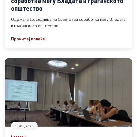
соработка меѓу Владата и граѓанското
Список на ОЈИ
општество
Одржана 13. седница на Советот за соработка меѓу Владата
и граѓанското општество
Контакт
Прочитај повеќе
Контакт
Линкови
Изјава за пристапност
Со еден клик до сите услуги
18/06/2026
Новости