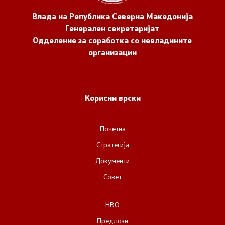
Влада на Република Северна Македонија
Генерален секретаријат
Одделение за соработка со невладините
организации
Корисни врски
Почетна
Стратегија
Документи
Совет
НВО
Предлози