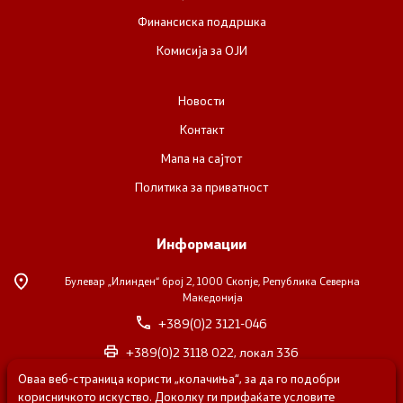
Финансиска поддршка
Комисија за ОЈИ
Новости
Контакт
Мапа на сајтот
Политика за приватност
Информации
Булевар „Илинден“ број 2,
1000 Скопје, Република Северна
Македонија
+389(0)2 3121-046
+389(0)2 3118 022, локал 336
Оваа веб-страница користи „колачиња“, за да го подобри
nvosorabotka@gs.gov.mk
корисничкото искуство. Доколку ги прифаќате условите