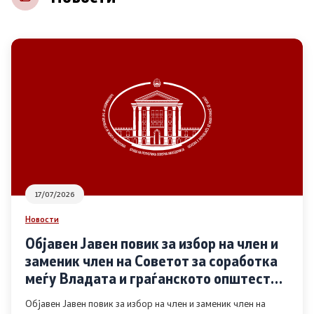
НВО
Регистар
Основање на здружение
Предлози
Предлози по години
17/07/2026
Дијалог меѓу Владата и граѓанскиот сектор
Новости
Објавен Јавен повик за избор на член и
Отворени денови за иницијативи на граѓанските
заменик член на Советот за соработка
организации
меѓу Владата и граѓанското општество
во областа Родова еднаквост
Објавен Јавен повик за избор на член и заменик член на
Финансиска поддршка