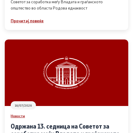
Советот за соработка меѓу Владата и граѓанското
општество во областа Родова еднаквост
Прегледи
Прочитај повеќе
Програми
Одлуки
Реализација
Комисија за ОЈИ
За комисијата
16/07/2026
Документи
Новости
Извештаи
Одржана 13. седница на Советот за