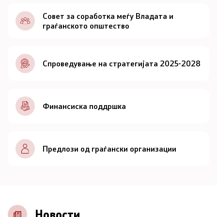
Документи
Совет за соработка меѓу Владата и
граѓанското општество
Документи
Спроведување на стратегијата 2025-2028
Совет
За советот
Финансиска поддршка
Документи
Записници и дневни редови од седниците на
Предлози од граѓански организации
Советот
Номинации
Контакт
Новости