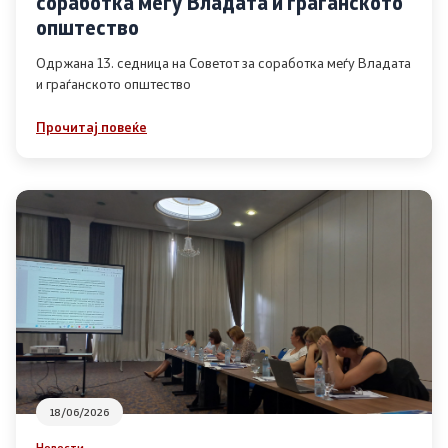
соработка меѓу Владата и граѓанското
Список на ОЈИ
општество
Одржана 13. седница на Советот за соработка меѓу Владата
и граѓанското општество
Контакт
Прочитај повеќе
Контакт
Линкови
Изјава за пристапност
Со еден клик до сите услуги
18/06/2026
Новости