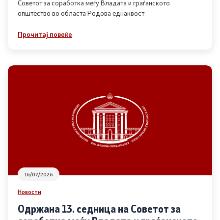
Советот за соработка меѓу Владата и граѓанското
општество во областа Родова еднаквост
Прегледи
Прочитај повеќе
Програми
Одлуки
Реализација
Комисија за ОЈИ
За комисијата
16/07/2026
Документи
Новости
Извештаи
Одржана 13. седница на Советот за