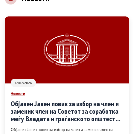
НВО
Регистар
Основање на здружение
Предлози
Предлози по години
17/07/2026
Дијалог меѓу Владата и граѓанскиот сектор
Новости
Објавен Јавен повик за избор на член и
Отворени денови за иницијативи на граѓанските
заменик член на Советот за соработка
организации
меѓу Владата и граѓанското општество
во областа Родова еднаквост
Објавен Јавен повик за избор на член и заменик член на
Финансиска поддршка