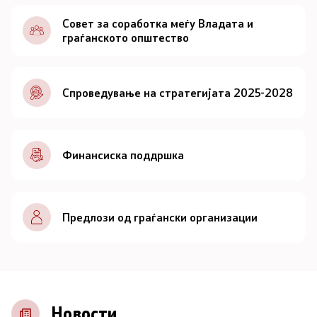
Документи
Совет за соработка меѓу Владата и
граѓанското општество
Документи
Спроведување на стратегијата 2025-2028
Совет
За советот
Финансиска поддршка
Документи
Записници и дневни редови од седниците на
Предлози од граѓански организации
Советот
Номинации
Контакт
Новости