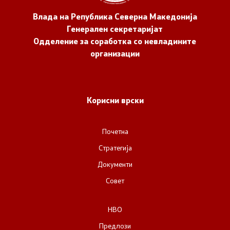
Влада на Република Северна Македонија
Генерален секретаријат
Одделение за соработка со невладините
организации
Корисни врски
Почетна
Стратегија
Документи
Совет
НВО
Предлози