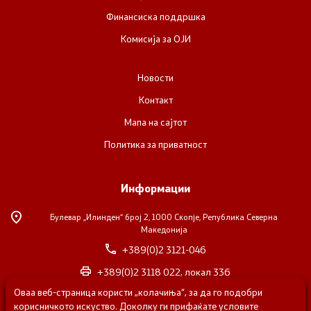
Финансиска поддршка
Комисија за ОЈИ
Новости
Контакт
Мапа на сајтот
Политика за приватност
Информации
Булевар „Илинден“ број 2,
1000 Скопје, Република Северна
Македонија
+389(0)2 3121-046
+389(0)2 3118 022, локал 336
Оваа веб-страница користи „колачиња“, за да го подобри
nvosorabotka@gs.gov.mk
корисничкото искуство. Доколку ги прифаќате условите