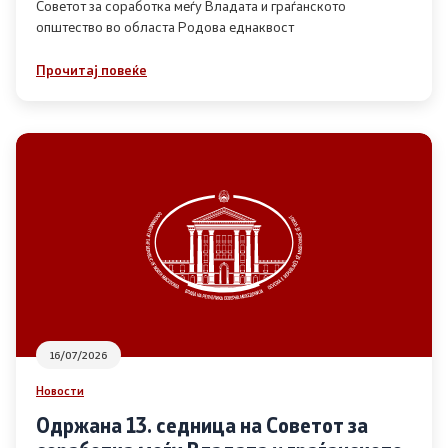
Советот за соработка меѓу Владата и граѓанското
општество во областа Родова еднаквост
Прегледи
Прочитај повеќе
Програми
Одлуки
Реализација
Комисија за ОЈИ
За комисијата
16/07/2026
Документи
Новости
Извештаи
Одржана 13. седница на Советот за