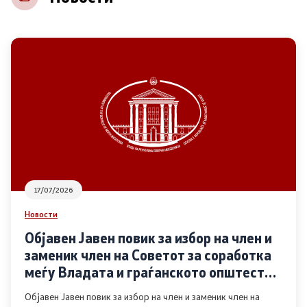
НВО
Регистар
Основање на здружение
Предлози
Предлози по години
17/07/2026
Дијалог меѓу Владата и граѓанскиот сектор
Новости
Објавен Јавен повик за избор на член и
Отворени денови за иницијативи на граѓанските
заменик член на Советот за соработка
организации
меѓу Владата и граѓанското општество
во областа Родова еднаквост
Објавен Јавен повик за избор на член и заменик член на
Финансиска поддршка