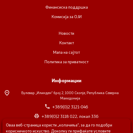
Финансиска поддршка
Комисија за ОЈИ
Новости
Контакт
Мапа на сајтот
Политика за приватност
Информации
Булевар „Илинден“ број 2,
1000 Скопје, Република Северна
Македонија
+389(0)2 3121-046
+389(0)2 3118 022, локал 336
Оваа веб-страница користи „колачиња“, за да го подобри
nvosorabotka@gs.gov.mk
корисничкото искуство. Доколку ги прифаќате условите