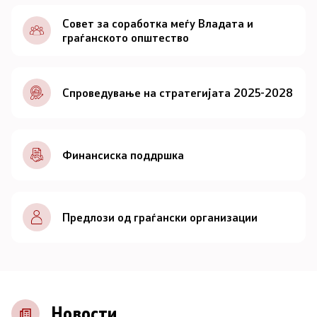
Документи
Совет за соработка меѓу Владата и
граѓанското општество
Документи
Спроведување на стратегијата 2025-2028
Совет
За советот
Финансиска поддршка
Документи
Записници и дневни редови од седниците на
Предлози од граѓански организации
Советот
Номинации
Контакт
Новости