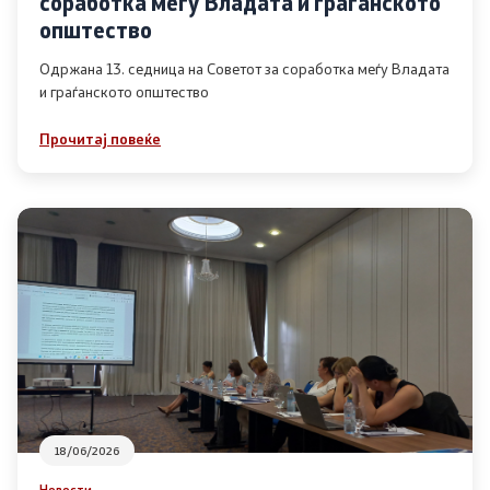
соработка меѓу Владата и граѓанското
Список на ОЈИ
општество
Одржана 13. седница на Советот за соработка меѓу Владата
и граѓанското општество
Контакт
Прочитај повеќе
Контакт
Линкови
Изјава за пристапност
Со еден клик до сите услуги
18/06/2026
Новости