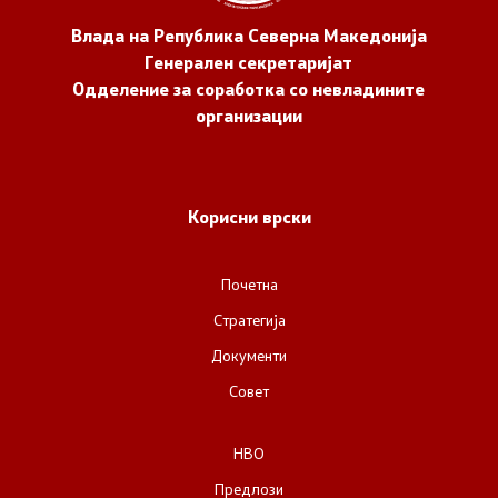
Влада на Република Северна Македонија
Генерален секретаријат
Одделение за соработка со невладините
организации
Корисни врски
Почетна
Стратегија
Документи
Совет
НВО
Предлози