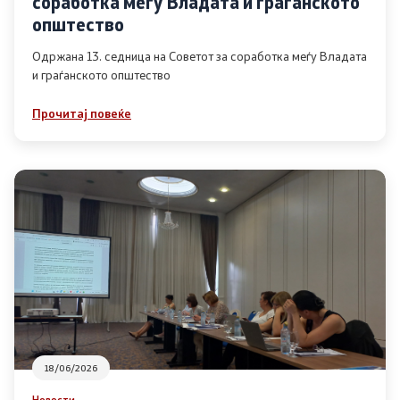
соработка меѓу Владата и граѓанското
Список на ОЈИ
општество
Одржана 13. седница на Советот за соработка меѓу Владата
и граѓанското општество
Контакт
Прочитај повеќе
Контакт
Линкови
Изјава за пристапност
Со еден клик до сите услуги
18/06/2026
Новости