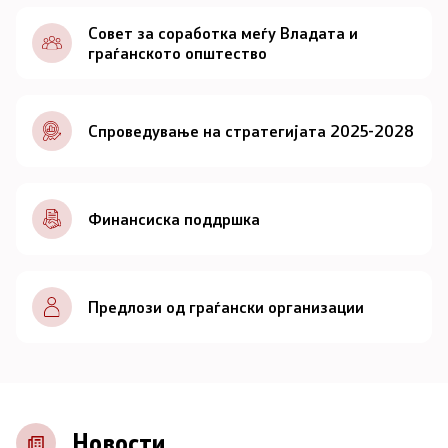
Документи
Совет за соработка меѓу Владата и
граѓанското општество
Документи
Спроведување на стратегијата 2025-2028
Совет
За советот
Финансиска поддршка
Документи
Записници и дневни редови од седниците на
Предлози од граѓански организации
Советот
Номинации
Контакт
Новости