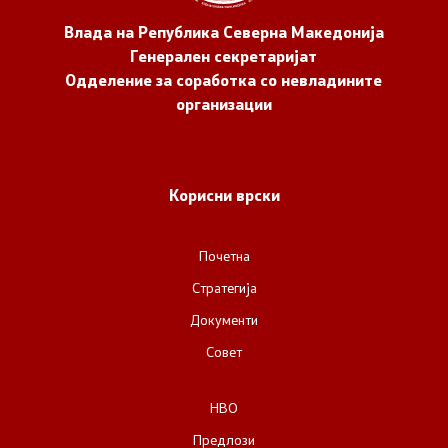
Влада на Република Северна Македонија
Генерален секретаријат
Одделение за соработка со невладините
организации
Корисни врски
Почетна
Стратегија
Документи
Совет
НВО
Предлози