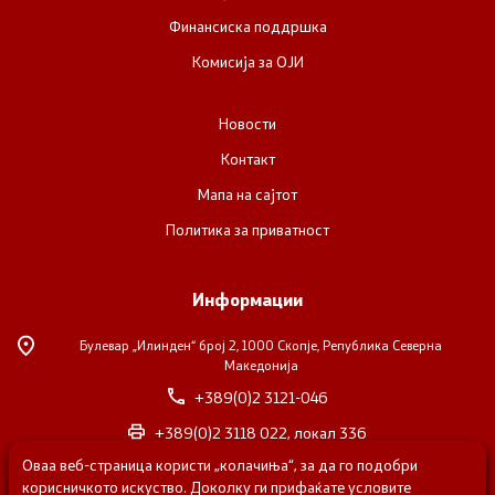
Финансиска поддршка
Комисија за ОЈИ
Новости
Контакт
Мапа на сајтот
Политика за приватност
Информации
Булевар „Илинден“ број 2,
1000 Скопје, Република Северна
Македонија
+389(0)2 3121-046
+389(0)2 3118 022, локал 336
Оваа веб-страница користи „колачиња“, за да го подобри
nvosorabotka@gs.gov.mk
корисничкото искуство. Доколку ги прифаќате условите