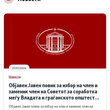
НВО
Регистар
Основање на здружение
Предлози
Предлози по години
17/07/2026
Дијалог меѓу Владата и граѓанскиот сектор
Новости
Објавен Јавен повик за избор на член и
Отворени денови за иницијативи на граѓанските
заменик член на Советот за соработка
организации
меѓу Владата и граѓанското општество
во областа Родова еднаквост
Објавен Јавен повик за избор на член и заменик член на
Финансиска поддршка