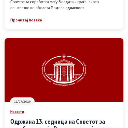
Советот за соработка меѓу Владата и граѓанското
општество во областа Родова еднаквост
Прегледи
Прочитај повеќе
Програми
Одлуки
Реализација
Комисија за ОЈИ
За комисијата
16/07/2026
Документи
Новости
Извештаи
Одржана 13. седница на Советот за