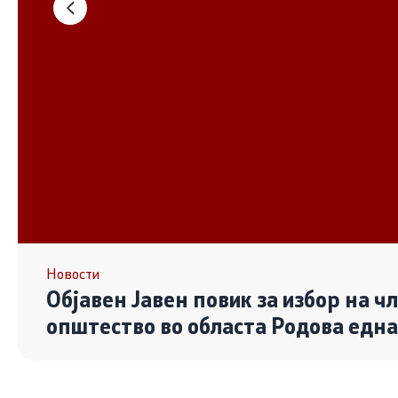
Основање на здружение
Дијалог ме
сектор
Отворени 
граѓански
Контакт
Контакт
Линкови
Новости
Објавен Јавен повик за избор на ч
Изјава за пристапност
општество во областа Родова едн