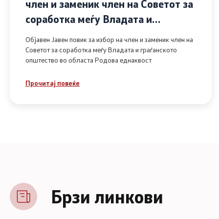
член и заменик член на Советот за
соработка меѓу Владата и
граѓанското општество во областа
Објавен Јавен повик за избор на член и заменик член на
Родова еднаквост
Советот за соработка меѓу Владата и граѓанското
општество во областа Родова еднаквост
Прочитај повеќе
Брзи линкови