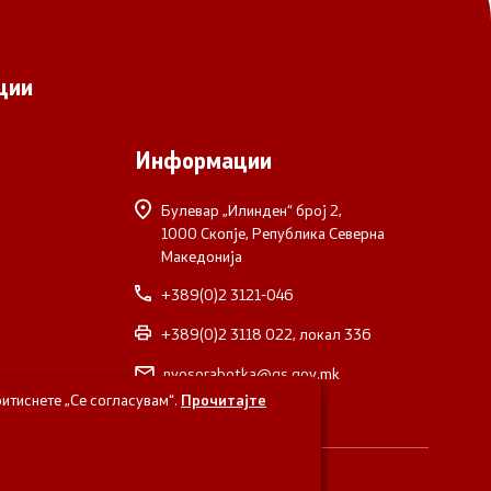
ции
Информации
Булевар „Илинден“ број 2,
1000 Скопје, Република Северна
Македонија
+389(0)2 3121-046
+389(0)2 3118 022, локал 336
nvosorabotka@gs.gov.mk
итиснете „Се согласувам“.
Прочитајте
верна Македонија