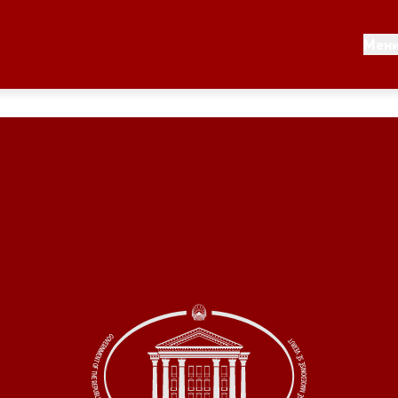
Документи
Мен
 по години
Документи
ање на стратегија
Финансиска поддршка
по години
Прегледи