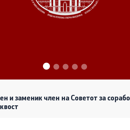
ѓу Владата и граѓанскиот
Програми
Одлуки
денови за иницијативи на
те организации
Реализација
лен и заменик член на Советот за сораб
аквост