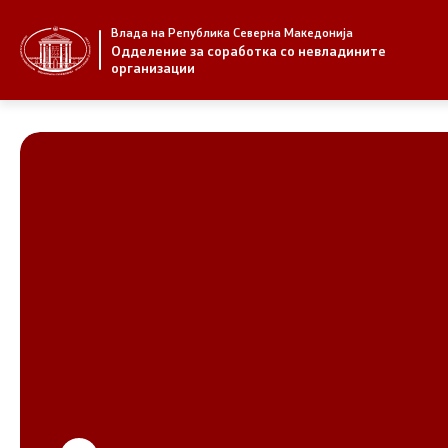
Влада на Република Северна Македонија
За нас
Стратегија
Одделение за соработка со невладините
организации
За нас
Стратегии
Новости
Извештаи
Јавни повици
Спроведув
НВО
Предлози
Регистар
Предлози 