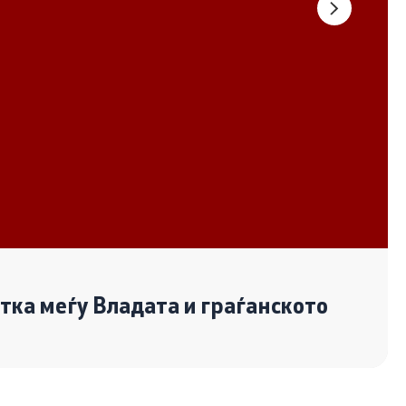
Документи
Извештаи
Список на ОЈИ
Со еден клик до сите услуги
отка меѓу Владата и граѓанското