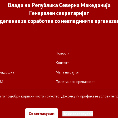
Влада на Република Северна Македонија
Генерален секретаријат
деление за соработка со невладините организа
Новости
Контакт
поддршка
Мапа на сајтот
ЈИ
Политика за приватност
а го подобри корисничкото искуство. Доколку ги прифаќате условите пр
е за соработка со невладините организации - Влада на Република Се
Се согласувам
Не се согласувам
Сите права задржани