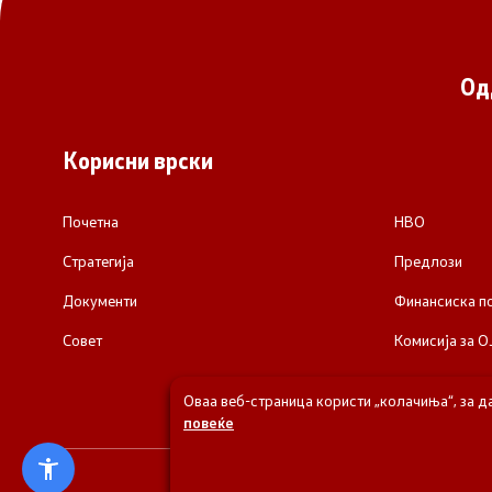
Од
Корисни врски
Почетна
НВО
Стратегија
Предлози
Документи
Финансиска 
Совет
Комисија за О
Оваа веб-страница користи „колачиња“, за д
повеќе
© 2026 Одделени