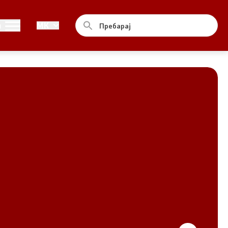
Совет
и
MK
За советот
Документи
Записници и дневни редови од
седниците на Советот
Номинации
Контакт
Комисија за ОЈИ
За комисијата