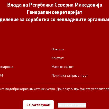
Влада на Република Северна Македонија
Генерален секретаријат
деление за соработка со невладините организа
Новости
Контакт
поддршка
Мапа на сајтот
ЈИ
Политика за приватност
а го подобри корисничкото искуство. Доколку ги прифаќате условите пр
е за соработка со невладините организации - Влада на Република Се
Се согласувам
Не се согласувам
Сите права задржани