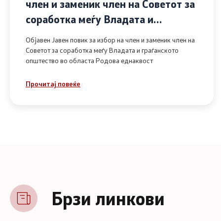
член и заменик член на Советот за
соработка меѓу Владата и
граѓанското општество во областа
Објавен Јавен повик за избор на член и заменик член на
Родова еднаквост
Советот за соработка меѓу Владата и граѓанското
општество во областа Родова еднаквост
Прочитај повеќе
Брзи линкови