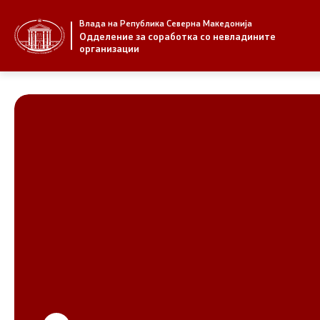
Влада на Република Северна Македонија
За нас
Стратегија
Одделение за соработка со невладините
организации
За нас
Стратегии
Новости
Извештаи
Јавни повици
Спроведув
НВО
Предлози
Регистар
Предлози 