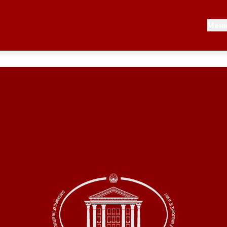
Документи
Мен
 по години
Документи
ање на стратегија
Финансиска поддршка
по години
Прегледи