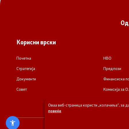
Од
Корисни врски
Почетна
НВО
Стратегија
Предлози
Документи
Финансиска 
Совет
Комисија за О
Оваа веб-страница користи „колачиња“, за д
повеќе
© 2026 Одделени