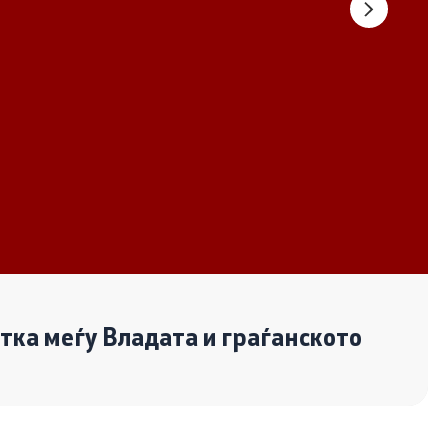
Документи
Извештаи
Список на ОЈИ
Со еден клик до сите услуги
отка меѓу Владата и граѓанското