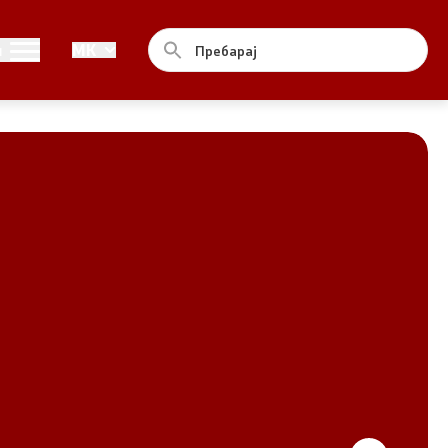
Совет
и
MK
За советот
Документи
Записници и дневни редови од
седниците на Советот
Номинации
Контакт
Комисија за ОЈИ
За комисијата