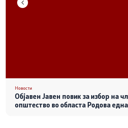
Основање на здружение
Дијалог ме
сектор
Отворени 
граѓански
Контакт
Контакт
Линкови
Новости
Објавен Јавен повик за избор на ч
Изјава за пристапност
општество во областа Родова едн