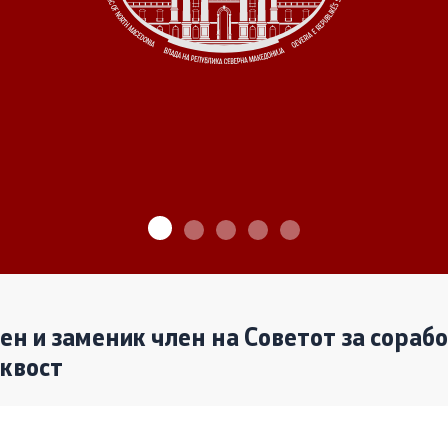
ѓу Владата и граѓанскиот
Програми
Одлуки
денови за иницијативи на
те организации
Реализација
лен и заменик член на Советот за сораб
аквост