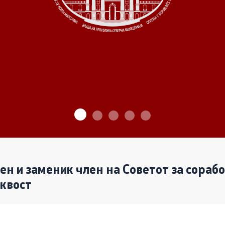
ѓу Владата и граѓанскиот
Програми
Одлуки
денови за иницијативи на
те организации
Реализација
лен и заменик член на Советот за сораб
аквост