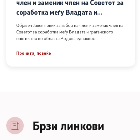
член и заменик член на Советот за
соработка меѓу Владата и
граѓанското општество во областа
Објавен Јавен повик за избор на член и заменик член на
Родова еднаквост
Советот за соработка меѓу Владата и граѓанското
општество во областа Родова еднаквост
Прочитај повеќе
Брзи линкови