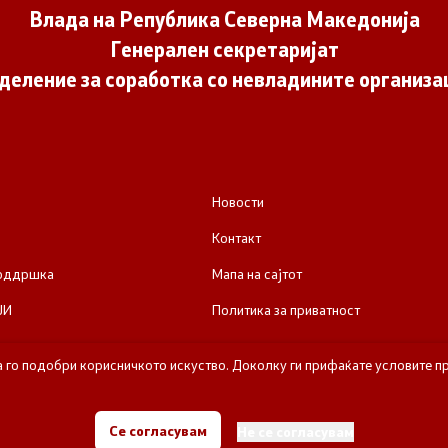
Влада на Република Северна Македонија
Генерален секретаријат
деление за соработка со невладините организа
Новости
Контакт
поддршка
Мапа на сајтот
ЈИ
Политика за приватност
а го подобри корисничкото искуство. Доколку ги прифаќате условите пр
е за соработка со невладините организации - Влада на Република Се
Се согласувам
Не се согласувам
Сите права задржани