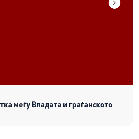
Документи
Извештаи
Список на ОЈИ
Со еден клик до сите услуги
отка меѓу Владата и граѓанското