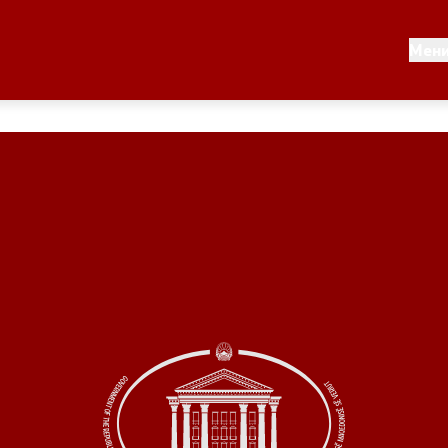
Документи
Мен
 по години
Документи
ање на стратегија
Финансиска поддршка
по години
Прегледи