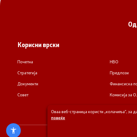
Од
Корисни врски
Почетна
НВО
Стратегија
Предлози
Документи
Финансиска 
Совет
Комисија за О
Оваа веб-страница користи „колачиња“, за д
повеќе
© 2026 Одделени