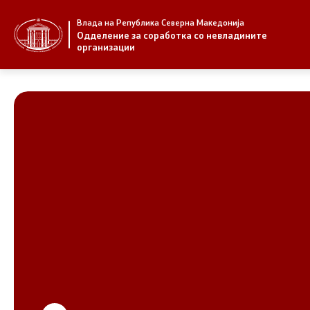
Влада на Република Северна Македонија
За нас
Стратегија
Одделение за соработка со невладините
организации
За нас
Стратегии
Новости
Извештаи
Јавни повици
Спроведув
НВО
Предлози
Регистар
Предлози 