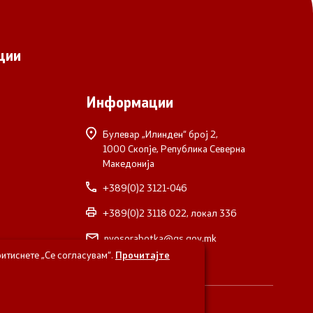
ции
Информации
Булевар „Илинден“ број 2,
1000 Скопје, Република Северна
Македонија
+389(0)2 3121-046
+389(0)2 3118 022, локал 336
nvosorabotka@gs.gov.mk
итиснете „Се согласувам“.
Прочитајте
верна Македонија