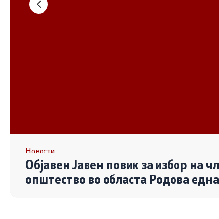
Основање на здружение
Дијалог ме
сектор
Отворени 
граѓански
Контакт
Контакт
Линкови
Новости
Објавен Јавен повик за избор на ч
Изјава за пристапност
општество во областа Родова едн