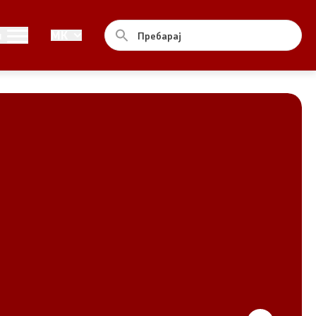
Совет
и
MK
За советот
Документи
Записници и дневни редови од
седниците на Советот
Номинации
Контакт
Комисија за ОЈИ
За комисијата