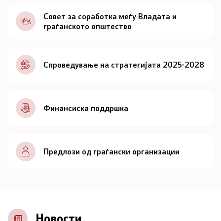
Документи
Совет за соработка меѓу Владата и
граѓанското општество
Документи
Спроведување на стратегијата 2025-2028
Совет
За советот
Финансиска поддршка
Документи
Записници и дневни редови од седниците на
Предлози од граѓански организации
Советот
Номинации
Контакт
Новости