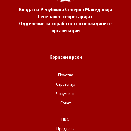
Влада на Република Северна Македонија
Генерален секретаријат
Одделение за соработка со невладините
организации
Корисни врски
Почетна
Стратегија
Документи
Совет
НВО
Предлози