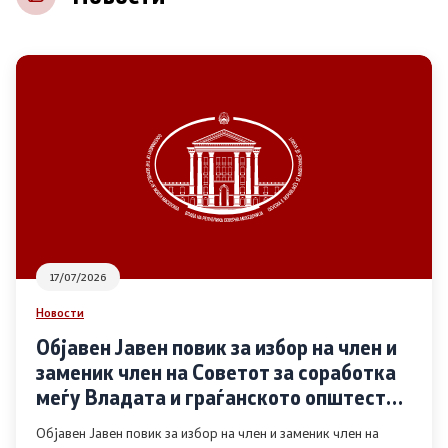
НВО
Регистар
Основање на здружение
Предлози
Предлози по години
17/07/2026
Дијалог меѓу Владата и граѓанскиот сектор
Новости
Објавен Јавен повик за избор на член и
Отворени денови за иницијативи на граѓанските
заменик член на Советот за соработка
организации
меѓу Владата и граѓанското општество
во областа Родова еднаквост
Објавен Јавен повик за избор на член и заменик член на
Финансиска поддршка