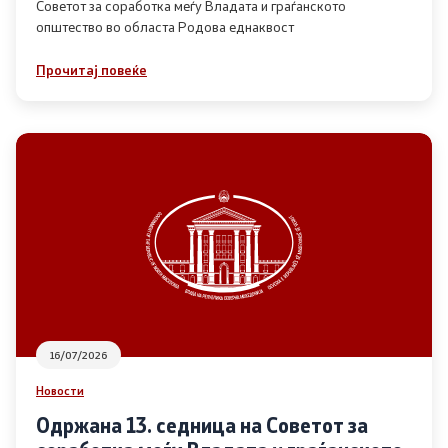
Советот за соработка меѓу Владата и граѓанското
општество во областа Родова еднаквост
Прегледи
Прочитај повеќе
Програми
Одлуки
Реализација
Комисија за ОЈИ
За комисијата
16/07/2026
Документи
Новости
Извештаи
Одржана 13. седница на Советот за