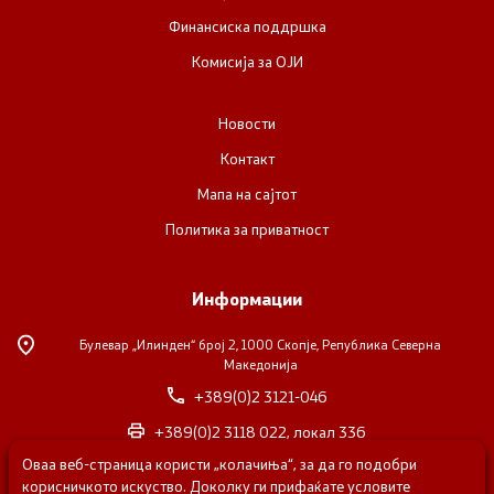
Финансиска поддршка
Комисија за ОЈИ
Новости
Контакт
Мапа на сајтот
Политика за приватност
Информации
Булевар „Илинден“ број 2,
1000 Скопје, Република Северна
Македонија
+389(0)2 3121-046
+389(0)2 3118 022, локал 336
Оваа веб-страница користи „колачиња“, за да го подобри
nvosorabotka@gs.gov.mk
корисничкото искуство. Доколку ги прифаќате условите