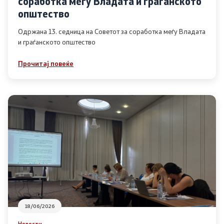
соработка меѓу Владата и граѓанското
Список на ОЈИ
општество
Одржана 13. седница на Советот за соработка меѓу Владата
и граѓанското општество
Контакт
Прочитај повеќе
Контакт
Линкови
Изјава за пристапност
Со еден клик до сите услуги
18/06/2026
Новости